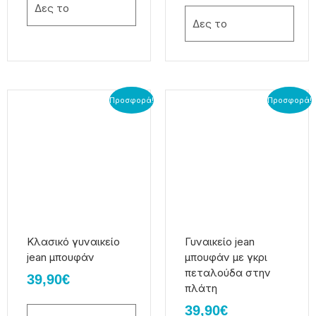
Δες το
Δες το
Αυτό
Αυτό
Προσφορά!
Προσφορά!
το
το
προϊόν
προϊόν
έχει
έχει
πολλαπλές
πολλαπλές
παραλλαγές.
παραλλαγές.
Οι
Οι
επιλογές
επιλογές
μπορούν
μπορούν
να
να
Κλασικό γυναικείο
Γυναικείο jean
επιλεγούν
επιλεγούν
jean μπουφάν
μπουφάν με γκρι
στη
στη
πεταλούδα στην
39,90
€
σελίδα
σελίδα
πλάτη
του
του
39,90
€
προϊόντος
προϊόντος