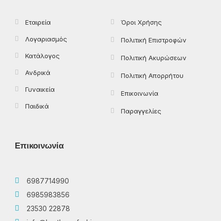
-
r
m
f
Εταιρεία
Όροι Χρήσης
Λογαριασμός
Πολιτική Επιστροφών
Κατάλογος
Πολιτική Ακυρώσεων
Ανδρικά
Πολιτική Απορρήτου
Γυναικεία
Επικοινωνία
Παιδικά
Παραγγελίες
Επικοινωνία
6987714990
6985983856
23530 22878