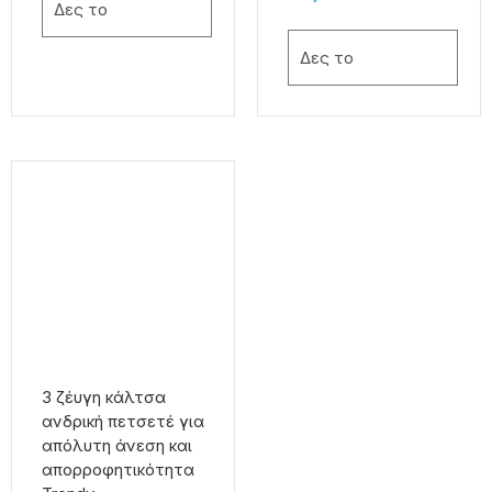
Δες το
Δες το
Αυτό
το
προϊόν
έχει
πολλαπλές
παραλλαγές.
Οι
επιλογές
μπορούν
να
3 ζέυγη κάλτσα
επιλεγούν
ανδρική πετσετέ για
στη
απόλυτη άνεση και
σελίδα
απορροφητικότητα
του