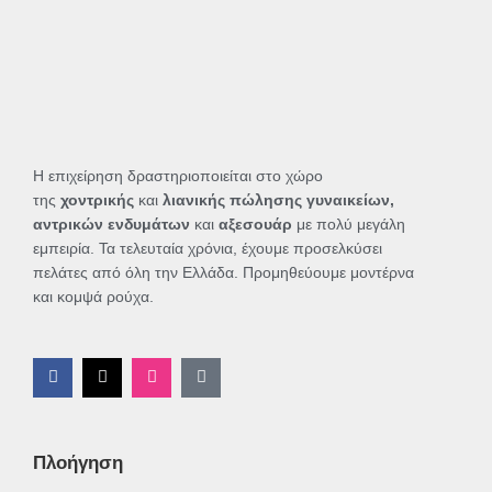
Η επιχείρηση δραστηριοποιείται στο χώρο
της
χοντρικής
και
λιανικής πώλησης γυναικείων,
αντρικών ενδυμάτων
και
αξεσουάρ
με πολύ μεγάλη
εμπειρία. Τα τελευταία χρόνια, έχουμε προσελκύσει
πελάτες από όλη την Ελλάδα. Προμηθεύουμε μοντέρνα
και κομψά ρούχα.
F
X
I
T
a
-
n
i
c
t
s
k
e
w
t
t
b
i
a
o
o
t
g
k
Πλοήγηση
o
t
r
k
e
a