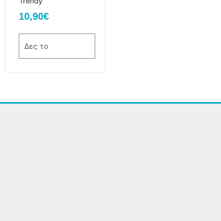
Trendy
προϊόντος
10,90
€
Δες το