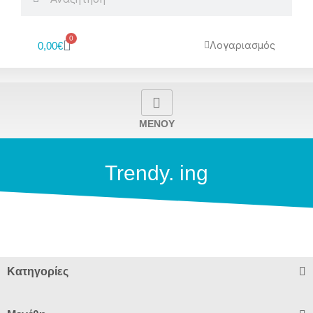
0
Cart
Λογαριασμός
0,00
€
MENOY
Trendy. ing
Κατηγορίες