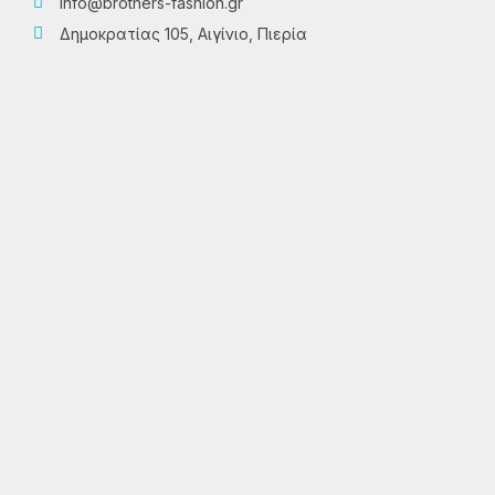
info@brothers-fashion.gr
Δημοκρατίας 105, Αιγίνιο, Πιερία