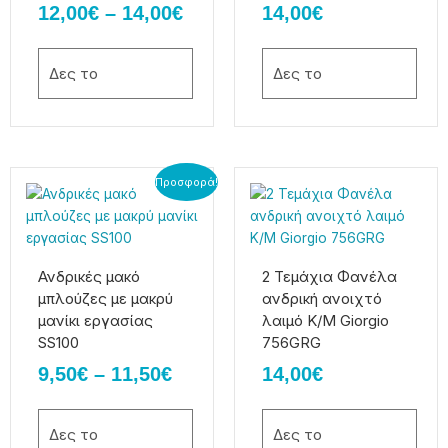
12,00
€
–
14,00
€
14,00
€
να
να
επιλεγούν
επιλεγούν
στη
στη
Δες το
Δες το
σελίδα
σελίδα
του
του
προϊόντος
προϊόντος
Price
Αυτό
Αυτό
Προσφορά!
το
το
range:
προϊόν
προϊόν
9,50€
έχει
έχει
through
πολλαπλές
πολλαπλές
Ανδρικές μακό
2 Τεμάχια Φανέλα
11,50€
παραλλαγές.
παραλλαγές.
μπλούζες με μακρύ
ανδρική ανοιχτό
Οι
Οι
μανίκι εργασίας
λαιμό Κ/Μ Giorgio
επιλογές
επιλογές
SS100
756GRG
μπορούν
μπορούν
9,50
€
–
11,50
€
14,00
€
να
να
επιλεγούν
επιλεγούν
στη
στη
Δες το
Δες το
σελίδα
σελίδα