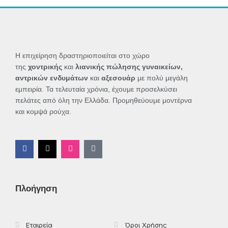
Η επιχείρηση δραστηριοποιείται στο χώρο
της
χοντρικής
και
λιανικής πώλησης γυναικείων,
αντρικών ενδυμάτων
και
αξεσουάρ
με πολύ μεγάλη
εμπειρία. Τα τελευταία χρόνια, έχουμε προσελκύσει
πελάτες από όλη την Ελλάδα. Προμηθεύουμε μοντέρνα
και κομψά ρούχα.
F
X
I
T
a
-
n
i
c
t
s
k
e
w
t
t
b
i
a
o
o
t
g
k
Πλοήγηση
o
t
r
k
e
a
-
r
m
f
Εταιρεία
Όροι Χρήσης