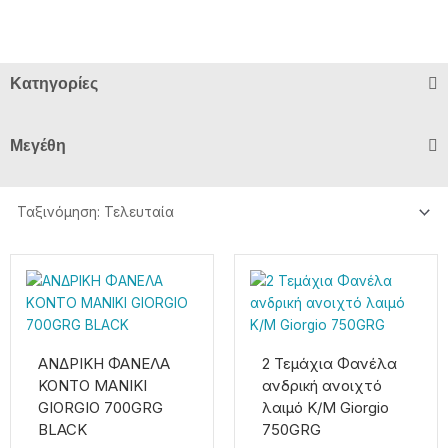
Κατηγορίες
Μεγέθη
Price
Αυτό
Αυτό
το
το
range:
προϊόν
προϊόν
12,00€
έχει
έχει
through
πολλαπλές
πολλαπλές
ΑΝΔΡΙΚΗ ΦΑΝΕΛΑ
2 Τεμάχια Φανέλα
14,00€
παραλλαγές.
παραλλαγές.
ΚΟΝΤΟ ΜΑΝΙΚΙ
ανδρική ανοιχτό
Οι
Οι
GIORGIO 700GRG
λαιμό Κ/Μ Giorgio
επιλογές
επιλογές
BLACK
750GRG
μπορούν
μπορούν