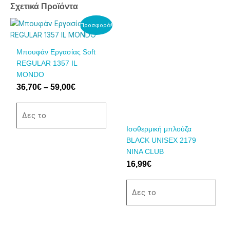
Σχετικά Προϊόντα
Price
Αυτό
Αυτό
Προσφορά!
range:
το
το
36,70€
προϊόν
προϊόν
Μπουφάν Εργασίας Soft
through
έχει
έχει
REGULAR 1357 IL
59,00€
πολλαπλές
πολλαπλές
MONDO
παραλλαγές.
παραλλαγές.
36,70
€
–
59,00
€
Οι
Οι
επιλογές
επιλογές
μπορούν
μπορούν
Δες το
να
να
Ισοθερμική μπλούζα
επιλεγούν
επιλεγούν
BLACK UNISEX 2179
στη
στη
NINA CLUB
σελίδα
σελίδα
16,99
€
του
του
προϊόντος
προϊόντος
Δες το