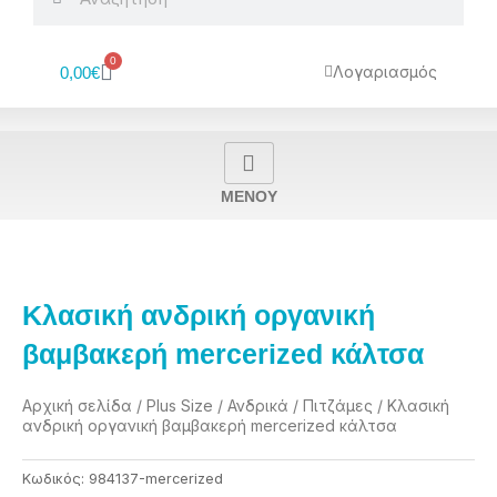
0
Cart
Λογαριασμός
0,00
€
MENOY
Κλασική ανδρική οργανική
βαμβακερή mercerized κάλτσα
Αρχική σελίδα
/
Plus Size
/
Ανδρικά
/
Πιτζάμες
/ Κλασική
ανδρική οργανική βαμβακερή mercerized κάλτσα
Κωδικός:
984137-mercerized