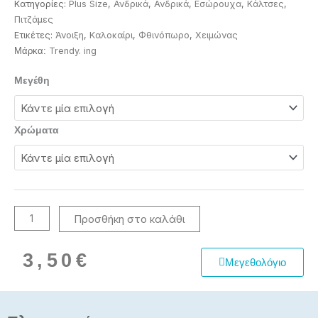
Κατηγορίες:
Plus Size
,
Ανδρικά
,
Ανδρικά
,
Εσώρουχα
,
Κάλτσες
,
Πιτζάμες
Ετικέτες:
Άνοιξη
,
Καλοκαίρι
,
Φθινόπωρο
,
Χειμώνας
Trendy. ing
Μάρκα:
Κλασική
Μεγέθη
ανδρική
οργανική
βαμβακερή
Χρώματα
mercerized
κάλτσα
ποσότητα
Προσθήκη στο καλάθι
3,50
€
Μεγεθολόγιο