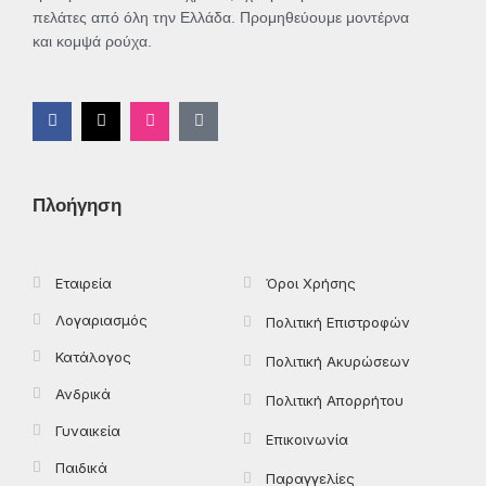
πελάτες από όλη την Ελλάδα. Προμηθεύουμε μοντέρνα
και κομψά ρούχα.
F
X
I
T
a
-
n
i
c
t
s
k
e
w
t
t
b
i
a
o
o
t
g
k
Πλοήγηση
o
t
r
k
e
a
-
r
m
f
Εταιρεία
Όροι Χρήσης
Λογαριασμός
Πολιτική Επιστροφών
Κατάλογος
Πολιτική Ακυρώσεων
Ανδρικά
Πολιτική Απορρήτου
Γυναικεία
Επικοινωνία
Παιδικά
Παραγγελίες