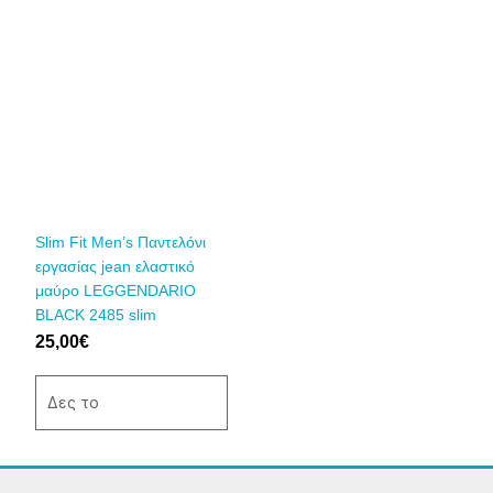
Αυτό
το
προϊόν
έχει
πολλαπλές
παραλλαγές.
Οι
επιλογές
μπορούν
να
Slim Fit Men’s Παντελόνι
επιλεγούν
εργασίας jean ελαστικό
στη
μαύρο LEGGENDARIO
σελίδα
BLACK 2485 slim
του
25,00
€
προϊόντος
Δες το