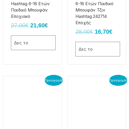
να
να
Hashtag 6-16 Ετών
6-16 Ετών Παιδικό
επιλεγούν
επιλεγούν
Παιδικό Μπουφάν
Μπουφάν Τζιν
στη
στη
Εποχιακό
Hashtag 242714
σελίδα
σελίδα
Εποχής
27,00
€
21,60
€
του
του
28,00
€
16,70
€
προϊόντος
προϊόντος
Δες το
Δες το
Original
Η
Original
Η
Αυτό
Αυτό
Προσφορά!
Προσφορά!
το
το
price
τρέχουσα
price
τρέχο
προϊόν
προϊόν
was:
τιμή
was:
τιμή
έχει
έχει
23,00€.
είναι:
17,00€.
είναι:
πολλαπλές
πολλαπλές
18,40€.
13,60€
παραλλαγές.
παραλλαγές.
Οι
Οι
επιλογές
επιλογές