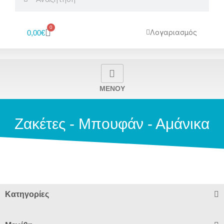
0
Cart
Λογαριασμός
0,00
€
MENOY
Ζακέτες - Μπουφάν - Αμάνικα
Κατηγορίες