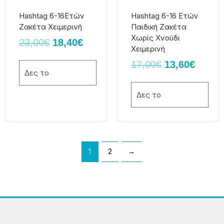
μπορούν
μπορούν
να
να
Hashtag 6-16Ετών
Hashtag 6-16 Ετών
επιλεγούν
επιλεγούν
Ζακέτα Χειμερινή
Παιδική Ζακέτα
στη
στη
Χωρίς Χνούδι
23,00
€
18,40
€
σελίδα
σελίδα
Χειμερινή
του
του
17,00
€
13,60
€
προϊόντος
προϊόντος
Δες το
Δες το
1
2
→