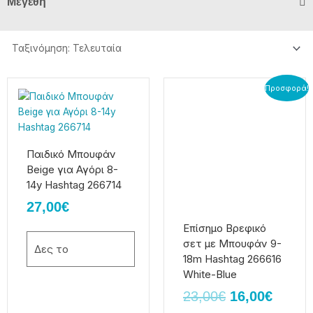
Μεγέθη
Original
Η
Αυτό
Αυτό
Προσφορά!
το
το
price
τρέχο
προϊόν
προϊόν
was:
τιμή
έχει
έχει
23,00€.
είναι:
πολλαπλές
πολλαπλές
Παιδικό Μπουφάν
16,00€
παραλλαγές.
παραλλαγές.
Beige για Αγόρι 8-
Οι
Οι
14y Hashtag 266714
επιλογές
επιλογές
27,00
€
μπορούν
μπορούν
να
να
Επίσημο Βρεφικό
επιλεγούν
επιλεγούν
σετ με Μπουφάν 9-
Δες το
στη
στη
18m Hashtag 266616
σελίδα
σελίδα
White-Blue
του
του
23,00
€
16,00
€
προϊόντος
προϊόντος