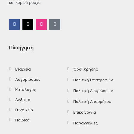
και κομψά ρούχα.
F
X
I
T
a
-
n
i
c
t
s
k
e
w
t
t
b
i
a
o
o
t
g
k
Πλοήγηση
o
t
r
k
e
a
-
r
m
f
Εταιρεία
Όροι Χρήσης
Λογαριασμός
Πολιτική Επιστροφών
Κατάλογος
Πολιτική Ακυρώσεων
Ανδρικά
Πολιτική Απορρήτου
Γυναικεία
Επικοινωνία
Παιδικά
Παραγγελίες