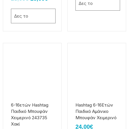
προϊόντος
προϊόντος
Δες το
Δες το
Αυτό
Αυτό
το
το
προϊόν
προϊόν
έχει
έχει
πολλαπλές
πολλαπλές
παραλλαγές.
παραλλαγές.
Οι
Οι
επιλογές
επιλογές
μπορούν
μπορούν
να
να
6-16ετών Hashtag
Hashtag 6-16Ετών
επιλεγούν
επιλεγούν
Παιδικό Μπουφάν
Παιδικό Αμάνικο
στη
στη
Xειμερινό 243735
Μπουφάν Χειμερινό
σελίδα
σελίδα
Χακί
24,00
€
του
του