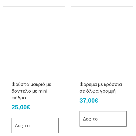
Αυτό
Αυτό
το
το
προϊόν
προϊόν
έχει
έχει
πολλαπλές
πολλαπλές
παραλλαγές.
παραλλαγές.
Οι
Οι
επιλογές
επιλογές
μπορούν
μπορούν
να
να
Φούστα μακριά με
Φόρεμα με κρόσσια
επιλεγούν
επιλεγούν
δαντέλα με mini
σε άλφα γραμμή
στη
στη
φόδρα
37,00
€
σελίδα
σελίδα
25,00
€
του
του
προϊόντος
προϊόντος
Δες το
Δες το