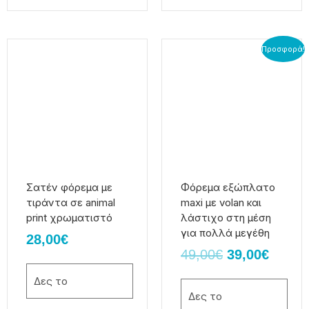
Original
Η
Αυτό
Αυτό
Προσφορά!
το
το
price
τρέχο
προϊόν
προϊόν
was:
τιμή
έχει
έχει
49,00€.
είναι:
πολλαπλές
πολλαπλές
39,00€
παραλλαγές.
παραλλαγές.
Οι
Οι
επιλογές
επιλογές
μπορούν
μπορούν
να
να
Σατέν φόρεμα με
Φόρεμα εξώπλατο
επιλεγούν
επιλεγούν
τιράντα σε animal
maxi με volan και
στη
στη
print χρωματιστό
λάστιχο στη μέση
σελίδα
σελίδα
για πολλά μεγέθη
28,00
€
του
του
49,00
€
39,00
€
προϊόντος
προϊόντος
Δες το
Δες το