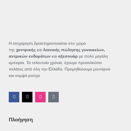
Η επιχείρηση δραστηριοποιείται στο χώρο
της
χοντρικής
και
λιανικής πώλησης γυναικείων,
αντρικών ενδυμάτων
και
αξεσουάρ
με πολύ μεγάλη
εμπειρία. Τα τελευταία χρόνια, έχουμε προσελκύσει
πελάτες από όλη την Ελλάδα. Προμηθεύουμε μοντέρνα
και κομψά ρούχα.
F
X
I
T
a
-
n
i
c
t
s
k
e
w
t
t
b
i
a
o
o
t
g
k
Πλοήγηση
o
t
r
k
e
a
-
r
m