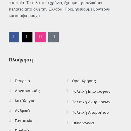
εμπειρία. Τα τελευταία χρόνια, έχουμε προσελκύσει
πελάτες από όλη την Ελλάδα. Προμηθεύουμε μοντέρνα
και κομψά ρούχα.
F
X
I
T
a
-
n
i
c
t
s
k
e
w
t
t
b
i
a
o
o
t
g
k
Πλοήγηση
o
t
r
k
e
a
-
r
m
f
Εταιρεία
Όροι Χρήσης
Λογαριασμός
Πολιτική Επιστροφών
Κατάλογος
Πολιτική Ακυρώσεων
Ανδρικά
Πολιτική Απορρήτου
Γυναικεία
Επικοινωνία
Παιδικά