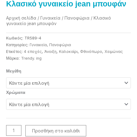
Κλασικό γυναικείο jean μπουφάν
Αρχική σελίδα
/
Γυναικεία
/
Πανοφώρια
/ Κλασικό
γυναικείο jean μπουφάν
Κωδικός:
TR589-4
Κατηγορίες:
Γυναικεία
,
Πανοφώρια
Ετικέτες:
4 εποχές
,
Άνοιξη
,
Καλοκαίρι
,
Φθινόπωρο
,
Χειμώνας
Trendy. ing
Μάρκα:
Κλασικό
Μεγέθη
γυναικείο
jean
μπουφάν
Χρώματα
ποσότητα
Προσθήκη στο καλάθι