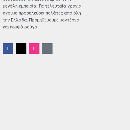
μεγάλη εμπειρία. Τα τελευταία χρόνια,
έχουμε προσελκύσει πελάτες από όλη
την Ελλάδα. Προμηθεύουμε μοντέρνα
και κομψά ρούχα.
F
X
I
T
a
-
n
i
c
t
s
k
e
w
t
t
b
i
a
o
o
t
g
k
o
t
r
k
e
a
-
r
m
f