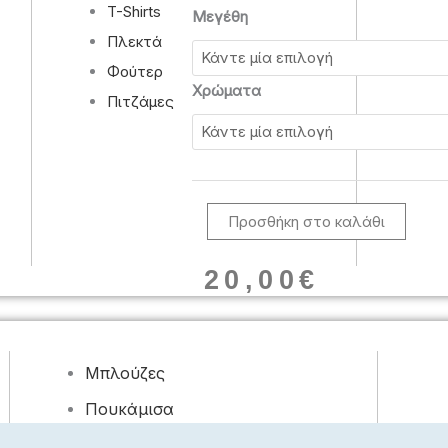
T-Shirts
Μπλούζα
Μεγέθη
crop
Πλεκτά
top
Φούτερ
με
Χρώματα
Πιτζάμες
παγιέτες
ποσότητα
Προσθήκη στο καλάθι
20,00
€
Μπλούζες
Πουκάμισα
Φορέματα, Φούστες