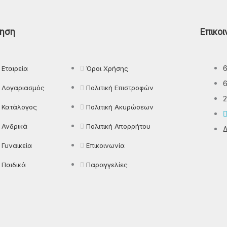
Παντελόνια
ηση
Επικοι
Πιτζάμες
Πλεκτά
Εταιρεία
Όροι Χρήσης
Πουκάμισα
Λογαριασμός
Πολιτική Επιστροφών
Ρούχα Εργασίας
2
Κατάλογος
Πολιτική Ακυρώσεων
Ανδρικά
Πολιτική Απορρήτου
Δ
Γυναικεία
Επικοινωνία
Παιδικά
Παραγγελίες