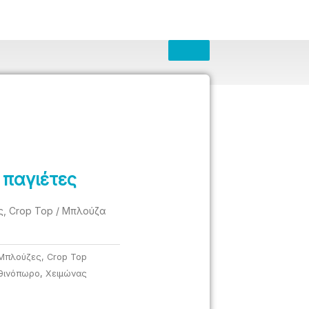
 παγιέτες
, Crop Top
/ Μπλούζα
Μπλούζες, Crop Top
θινόπωρο
,
Χειμώνας