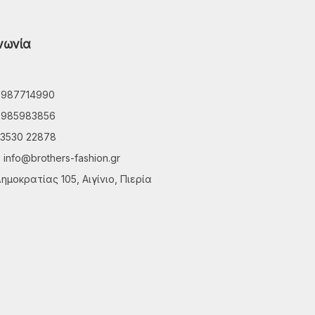
νωνία
6987714990
6985983856
3530 22878
info@brothers-fashion.gr
ημοκρατίας 105, Αιγίνιο, Πιερία