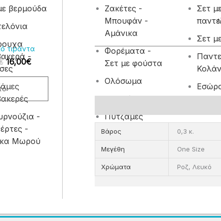
16,00€.
με βερμούδα
Ζακέτες -
Σετ μ
Χ
λές
Μπουφάν -
παντε
αγές.
ελόνια
Αμάνικα
Σετ μ
ρουχα
ς
κό τιράντα
Φορέματα -
ακερά -
Παντε
ν
€
16,00
€
Σετ με φούστα
σες
Κολά
Ολόσωμα
ύν
ζάμες
Εσώρ
το
ακερές
Μπλούζες
βαμβα
Επιπλέον πληροφορίες
Κάλτσ
ρνούζια -
Πυτζάμες
έρτες -
βαμβακερές
Σετ μ
τος
Βάρος
0,3 κ.
ίκα Μωρού
Σετ φ
Μπουρνούζια -
Μεγέθη
One Size
Κουβέρτες -
Βρεφι
Χρώματα
Ροζ, Λευκό
Προίκα Μωρού
φορμά