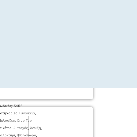
ωδικός:
5452
ατηγορίες:
Γυναικεία
,
πλούζες, Crop Top
τικέτες:
4 εποχές
,
Άνοιξη
,
αλοκαίρι
,
Φθινόπωρο
,