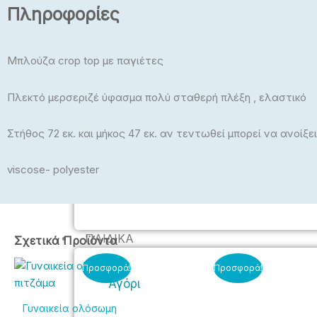
Πληροφορίες
Πλεκτά
Μπλούζες, Crop Top
Μπλούζα crop top με παγιέτες
Μπλούζες Plus Size
Πλεκτό μερσεριζέ ύφασμα πολύ σταθερή πλέξη , ελαστικό
Εσώρουχα – Πυτζάμαμες –
Κάλτσες – Καλσόν
Στήθος 72 εκ. και μήκος 47 εκ. αν τεντωθεί μπορεί να ανοίξ
viscose- polyester
ΠΑΙΔΙΚΆ
Σχετικά Προϊόντα
Original
Η
Original
Η
Αυτό
Αυτό
Αυτό
Προσφορά!
Προσφορά!
price
τρέχουσα
price
τρέχουσα
το
το
το
Αγόρι
was:
τιμή
was:
τιμή
προϊόν
προϊόν
προϊόν
25,90€.
είναι:
35,00€.
είναι:
Γυναικεία ολόσωμη
έχει
έχει
έχει