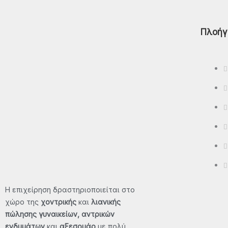
Polo
Πλοήγ
T-Shirt - Μπλούζες
Βερμούδες
Φούτερ Μπλούζες - Φούτερ
Παντελόνια - Φούτερ Ζακέτες
Μπουφάν – Αμάνικα
ΠΡΟΣΦΟΡΈΣ
ΕΠΙΚΟΙΝΩΝΊΑ
Η επιχείρηση δραστηριοποιείται στο
X
χώρο της
χοντρικής
και
λιανικής
πώλησης γυναικείων, αντρικών
ενδυμάτων
και
αξεσουάρ
με πολύ