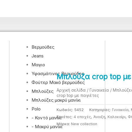
Βερμούδες
Jeans
Μαγιο
Υφασμάτινες Βερμούδες
Μπλούζα crop top με
Φούτερ Μακό βερμούδες
Αρχική σελίδα
/
Γυναικεία
/
Μπλούζες
Μπλούζες
crop top με παγιέτες
Μπλούζες μακρύ μανίκι
Polo
Κωδικός:
5452
Κατηγορίες:
Γυναικεία
,
Ετικέτες:
4 εποχές
,
Άνοιξη
,
Καλοκαίρι
,
Φ
- Κοντό μανίκι
Μάρκα:
New collection
- Μακρύ μανίκι