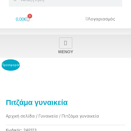
0
Cart
Λογαριασμός
0,00
€
MENOY
Προσφορά!
Πιτζάμα γυναικεία
Αρχική σελίδα
/
Γυναικεία
/ Πιτζάμα γυναικεία
Κωδικός:
240123