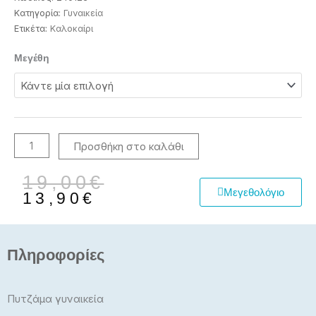
Κατηγορία:
Γυναικεία
Ετικέτα:
Καλοκαίρι
Πιτζάμα
Μεγέθη
γυναικεία
ποσότητα
Προσθήκη στο καλάθι
Original
Η
19,00
€
Μεγεθολόγιο
price
τρέχουσα
13,90
€
was:
τιμή
19,00€.
είναι:
13,90€.
Πληροφορίες
Πυτζάμα γυναικεία