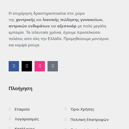
Η επιχείρηση δραστηριοποιείται στο χώρο
της
χοντρικής
και
λιανικής πώλησης γυναικείων,
αντρικών ενδυμάτων
και
αξεσουάρ
με πολύ μεγάλη
εμπειρία. Τα τελευταία χρόνια, έχουμε προσελκύσει
πελάτες από όλη την Ελλάδα. Προμηθεύουμε μοντέρνα
και κομψά ρούχα.
F
X
I
T
a
-
n
i
c
t
s
k
e
w
t
t
b
i
a
o
o
t
g
k
Πλοήγηση
o
t
r
k
e
a
-
r
m
f
Εταιρεία
Όροι Χρήσης
Λογαριασμός
Πολιτική Επιστροφών
Κατάλογος