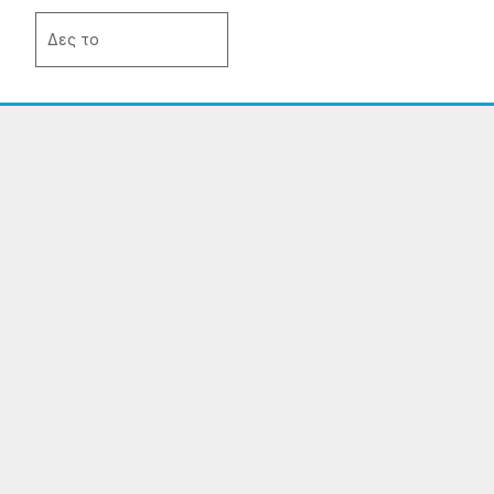
του
Δες το
προϊόντος