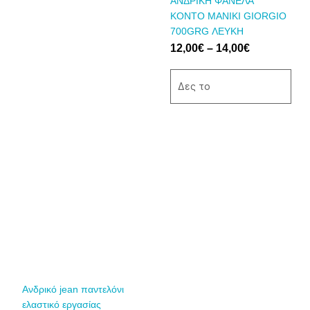
ΑΝΔΡΙΚΗ ΦΑΝΕΛΑ
επιλεγούν
επιλεγούν
ΚΟΝΤΟ ΜΑΝΙΚΙ GIORGIO
στη
στη
700GRG ΛΕΥΚΗ
σελίδα
σελίδα
12,00
€
–
14,00
€
του
του
προϊόντος
προϊόντος
Δες το
Αυτό
το
προϊόν
έχει
πολλαπλές
παραλλαγές.
Οι
επιλογές
μπορούν
να
Ανδρικό jean παντελόνι
επιλεγούν
ελαστικό εργασίας