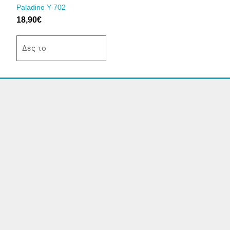
στη
Paladino Y-702
σελίδα
18,90
€
του
προϊόντος
Δες το