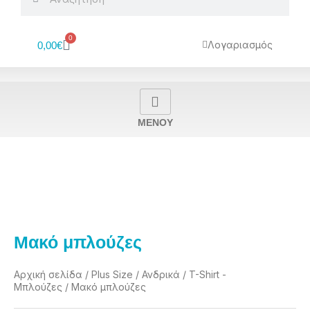
0
Cart
Λογαριασμός
0,00
€
MENOY
Μακό μπλούζες
Αρχική σελίδα
/
Plus Size
/
Ανδρικά
/
T-Shirt -
Μπλούζες
/ Μακό μπλούζες