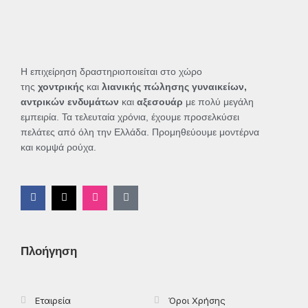
Η επιχείρηση δραστηριοποιείται στο χώρο
της
χοντρικής
και
λιανικής πώλησης γυναικείων,
αντρικών ενδυμάτων
και
αξεσουάρ
με πολύ μεγάλη
εμπειρία. Τα τελευταία χρόνια, έχουμε προσελκύσει
πελάτες από όλη την Ελλάδα. Προμηθεύουμε μοντέρνα
και κομψά ρούχα.
F
X
I
T
a
-
n
i
c
t
s
k
e
w
t
t
b
i
a
o
o
t
g
k
Πλοήγηση
o
t
r
k
e
a
-
r
m
f
Εταιρεία
Όροι Χρήσης