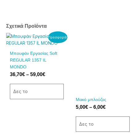
Σχετικά Προϊόντα
Price
Price
Αυτό
Αυτό
Προσφορά!
range:
range:
το
το
36,70€
5,00€
προϊόν
προϊόν
Μπουφάν Εργασίας Soft
through
through
έχει
έχει
REGULAR 1357 IL
59,00€
6,00€
πολλαπλές
πολλαπλές
MONDO
παραλλαγές.
παραλλαγές.
36,70
€
–
59,00
€
Οι
Οι
επιλογές
επιλογές
μπορούν
μπορούν
Δες το
να
να
Μακό μπλούζες
επιλεγούν
επιλεγούν
5,00
€
–
6,00
€
στη
στη
σελίδα
σελίδα
Δες το
του
του
προϊόντος
προϊόντος