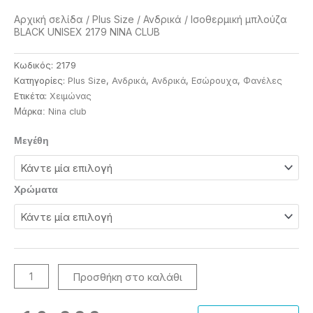
Αρχική σελίδα
/
Plus Size
/
Ανδρικά
/ Ισοθερμική μπλούζα
BLACK UNISEX 2179 NINA CLUB
Κωδικός:
2179
Κατηγορίες:
Plus Size
,
Ανδρικά
,
Ανδρικά
,
Εσώρουχα
,
Φανέλες
Ετικέτα:
Χειμώνας
Nina club
Μάρκα:
Ισοθερμική
Μεγέθη
μπλούζα
BLACK
UNISEX
Χρώματα
2179
NINA
CLUB
ποσότητα
Προσθήκη στο καλάθι