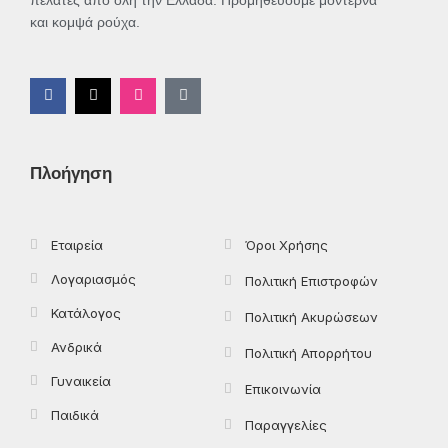
πελάτες από όλη την Ελλάδα. Προμηθεύουμε μοντέρνα
και κομψά ρούχα.
F
X
I
T
a
-
n
i
c
t
s
k
e
w
t
t
b
i
a
o
o
t
g
k
Πλοήγηση
o
t
r
k
e
a
-
r
m
f
Εταιρεία
Όροι Χρήσης
Λογαριασμός
Πολιτική Επιστροφών
Κατάλογος
Πολιτική Ακυρώσεων
Ανδρικά
Πολιτική Απορρήτου
Γυναικεία
Επικοινωνία
Παιδικά
Παραγγελίες