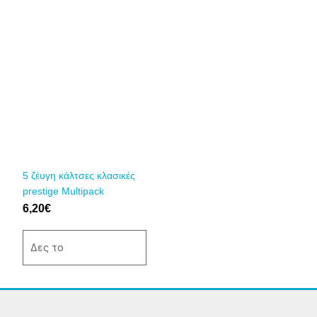
Αυτό
το
προϊόν
έχει
πολλαπλές
παραλλαγές.
Οι
επιλογές
μπορούν
να
5 ζέυγη κάλτσες κλασικές
επιλεγούν
prestige Multipack
στη
6,20
€
σελίδα
του
Δες το
προϊόντος