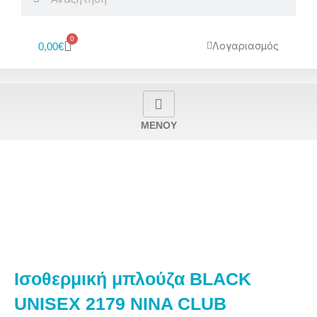
0
Cart
Λογαριασμός
0,00
€
MENOY
Ισοθερμική μπλούζα BLACK
UNISEX 2179 NINA CLUB