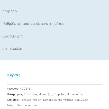
crop top
Ρυθμίζεται από τα πλαινά τη μήκος
ύφασμα ριπ
pol -elastan
Κορσές
Κωδικός:
4002-2
Κατηγορίες:
Γυναικεία
,
Μπλούζες, Crop Top
,
Προσφορές
Ετικέτες:
4 εποχές
,
Άνοιξη
,
Καλοκαίρι
,
Φθινόπωρο
,
Χειμώνας
Μάρκα:
New collection