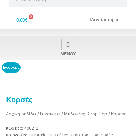
0
Cart
Λογαριασμός
0,00
€
MENOY
Προσφορά!
Κορσές
Αρχική σελίδα
/
Γυναικεία
/
Μπλούζες, Crop Top
/ Κορσές
Κωδικός:
4002-2
Κατηγορίες:
Γυναικεία
,
Μπλούζες, Crop Top
,
Προσφορές