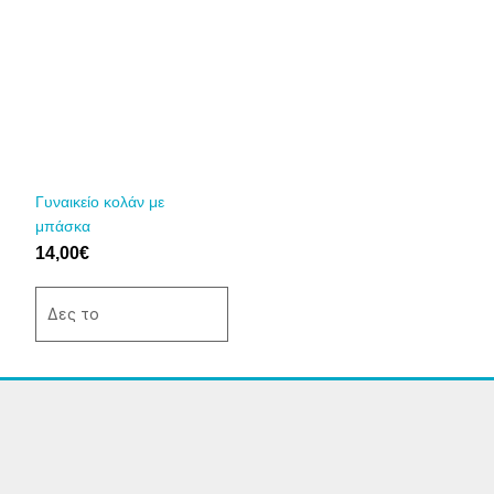
προϊόν
έχει
πολλαπλές
παραλλαγές.
Οι
επιλογές
μπορούν
να
Γυναικείο κολάν με
επιλεγούν
μπάσκα
στη
14,00
€
σελίδα
του
Δες το
προϊόντος