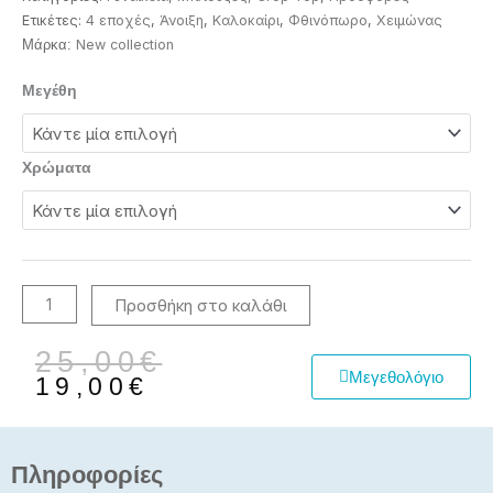
Ετικέτες:
4 εποχές
,
Άνοιξη
,
Καλοκαίρι
,
Φθινόπωρο
,
Χειμώνας
New collection
Μάρκα:
Κορσές
Μεγέθη
ποσότητα
Χρώματα
Προσθήκη στο καλάθι
Original
Η
25,00
€
Μεγεθολόγιο
price
τρέχουσα
19,00
€
was:
τιμή
25,00€.
είναι:
19,00€.
Πληροφορίες