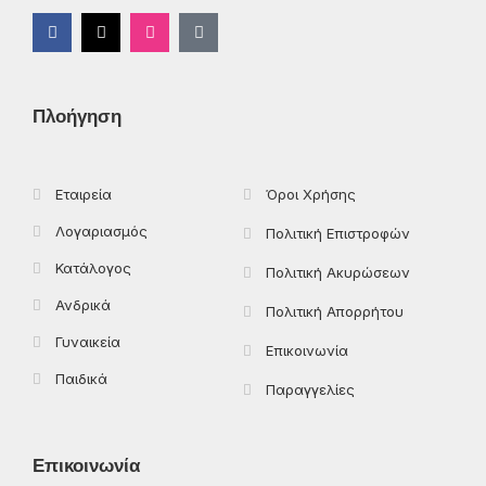
F
X
I
T
a
-
n
i
c
t
s
k
e
w
t
t
b
i
a
o
o
t
g
k
Πλοήγηση
o
t
r
k
e
a
-
r
m
f
Εταιρεία
Όροι Χρήσης
Λογαριασμός
Πολιτική Επιστροφών
Κατάλογος
Πολιτική Ακυρώσεων
Ανδρικά
Πολιτική Απορρήτου
Γυναικεία
Επικοινωνία
Παιδικά
Παραγγελίες
Επικοινωνία