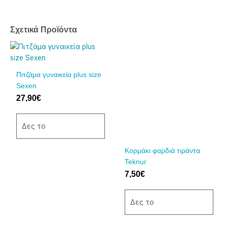
Σχετικά Προϊόντα
Αυτό
Αυτό
το
το
προϊόν
προϊόν
Πιτζάμα γυναικεία plus size
έχει
έχει
Sexen
πολλαπλές
πολλαπλές
27,90
€
παραλλαγές.
παραλλαγές.
Οι
Οι
επιλογές
επιλογές
Δες το
μπορούν
μπορούν
να
να
Κορμάκι φαρδιά τιράντα
επιλεγούν
επιλεγούν
Teknur
στη
στη
7,50
€
σελίδα
σελίδα
του
του
Δες το
προϊόντος
προϊόντος