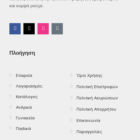
και κομψά ρούχα.
F
X
I
T
a
-
n
i
c
t
s
k
e
w
t
t
b
i
a
o
o
t
g
k
Πλοήγηση
o
t
r
k
e
a
-
r
m
f
Εταιρεία
Όροι Χρήσης
Λογαριασμός
Πολιτική Επιστροφών
Κατάλογος
Πολιτική Ακυρώσεων
Ανδρικά
Πολιτική Απορρήτου
Γυναικεία
Επικοινωνία
Παιδικά
Παραγγελίες