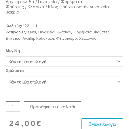
Αρχική σελίδα
/
Γυναικεία
/
Φορέματα,
Φούστες
/
Κλασικά
/ Κλος φούστα σατέν γυναικεία
μακριά
Κωδικός:
1221-1-1
Κατηγορίες:
Maxi
,
Γυναικεία
,
Κλασικά
,
Φορέματα, Φούστες
Ετικέτες:
Άνοιξη
,
Καλοκαίρι
,
Φθινόπωρο
,
Χειμώνας
Κλος
Μεγέθη
φούστα
σατέν
γυναικεία
Χρώματα
μακριά
ποσότητα
Προσθήκη στο καλάθι
24,00
€
Μεγεθολόγιο