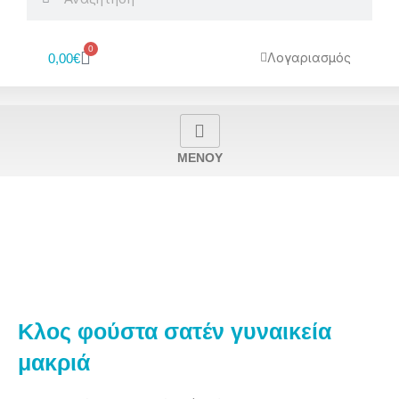
0
Cart
Λογαριασμός
0,00
€
MENOY
Κλος φούστα σατέν γυναικεία
μακριά