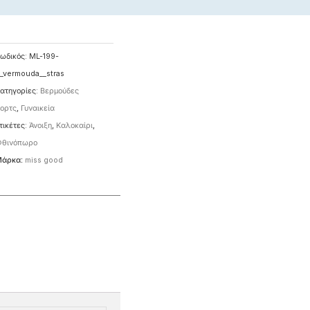
ωδικός:
ML-199-
_vermouda__stras
ατηγορίες:
Βερμούδες
ορτς
,
Γυναικεία
τικέτες:
Άνοιξη
,
Καλοκαίρι
,
θινόπωρο
άρκα:
miss good