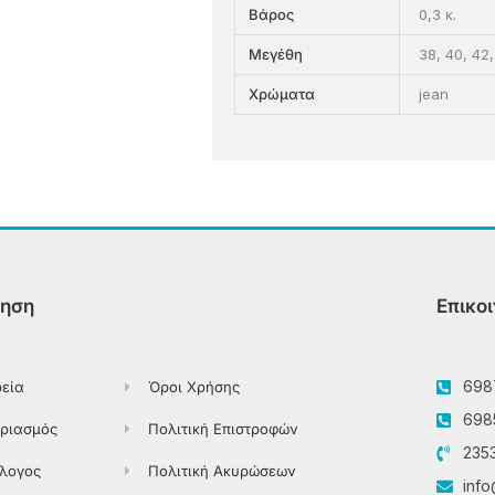
0,3 κ.
Βάρος
38, 40, 42
Μεγέθη
jean
Χρώματα
ηση
Επικο
698
ρεία
Όροι Χρήσης
698
ριασμός
Πολιτική Επιστροφών
235
λογος
Πολιτική Ακυρώσεων
info