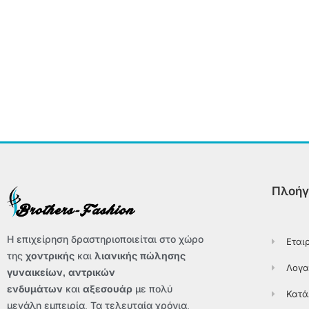
Πλοήγ
Η επιχείρηση δραστηριοποιείται στο χώρο
Εται
της
χοντρικής
και
λιανικής πώλησης
Λογα
γυναικείων, αντρικών
ενδυμάτων
και
αξεσουάρ
με πολύ
Κατά
μεγάλη εμπειρία. Τα τελευταία χρόνια,