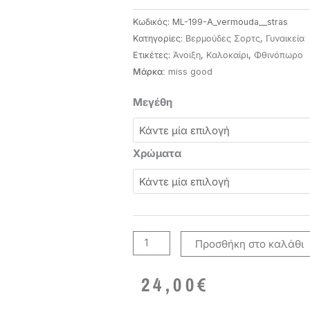
Κωδικός:
ML-199-A_vermouda__stras
Κατηγορίες:
Βερμούδες Σορτς
,
Γυναικεία
Ετικέτες:
Άνοιξη
,
Καλοκαίρι
,
Φθινόπωρο
miss good
Μάρκα:
Jean
Μεγέθη
σορτσάκι
με
στρας
Χρώματα
ποσότητα
Προσθήκη στο καλάθι
24,00
€