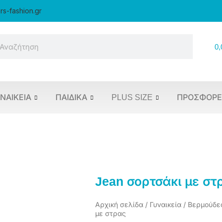
rs-fashion.gr
arch
0,
ΝΑΙΚΕΊΑ
ΠΑΙΔΙΚΆ
PLUS SIZE
ΠΡΟΣΦΟΡΈ
Jean σορτσάκι με στ
Αρχική σελίδα
/
Γυναικεία
/
Βερμούδε
με στρας