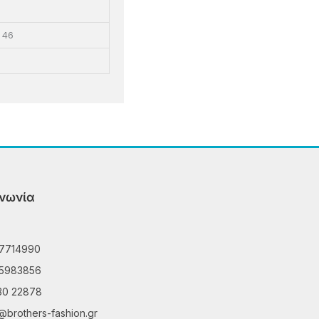
, 46
ινωνία
7714990
5983856
30 22878
@brothers-fashion.gr