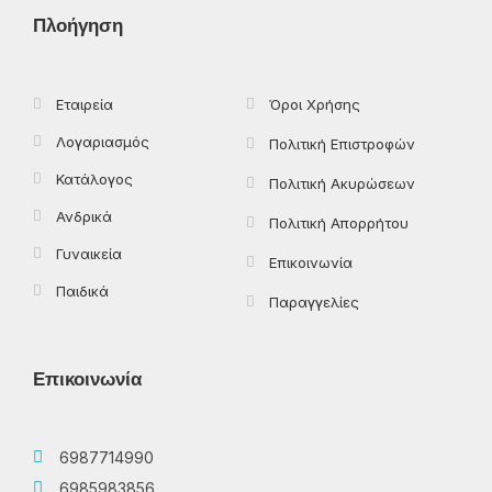
o
t
g
k
Πλοήγηση
o
t
r
k
e
a
-
r
m
f
Εταιρεία
Όροι Χρήσης
Λογαριασμός
Πολιτική Επιστροφών
Κατάλογος
Πολιτική Ακυρώσεων
Ανδρικά
Πολιτική Απορρήτου
Γυναικεία
Επικοινωνία
Παιδικά
Παραγγελίες
Επικοινωνία
6987714990
6985983856