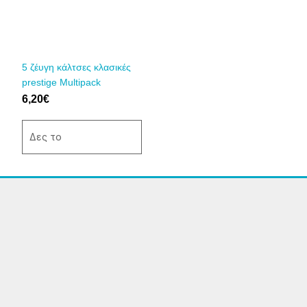
παραλλαγές.
Οι
επιλογές
μπορούν
να
5 ζέυγη κάλτσες κλασικές
επιλεγούν
prestige Multipack
στη
6,20
€
σελίδα
του
Δες το
προϊόντος