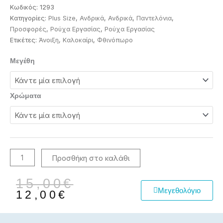
Κωδικός:
1293
Κατηγορίες:
Plus Size
,
Ανδρικά
,
Ανδρικά
,
Παντελόνια
,
Προσφορές
,
Ρούχα Εργασίας
,
Ρούχα Εργασίας
Ετικέτες:
Άνοιξη
,
Καλοκαίρι
,
Φθινόπωρο
Παντελόνι
Μεγέθη
εργασίας
ποσότητα
Χρώματα
Προσθήκη στο καλάθι
Original
Η
15,00
€
Μεγεθολόγιο
price
τρέχουσα
12,00
€
was:
τιμή
15,00€.
είναι: