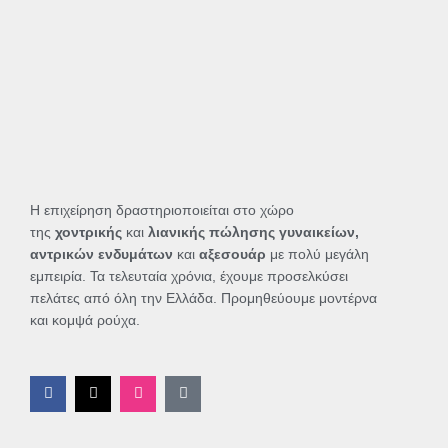
Η επιχείρηση δραστηριοποιείται στο χώρο
της
χοντρικής
και
λιανικής πώλησης γυναικείων,
αντρικών ενδυμάτων
και
αξεσουάρ
με πολύ μεγάλη
εμπειρία. Τα τελευταία χρόνια, έχουμε προσελκύσει
πελάτες από όλη την Ελλάδα. Προμηθεύουμε μοντέρνα
και κομψά ρούχα.
F
X
I
T
a
-
n
i
c
t
s
k
e
w
t
t
b
i
a
o