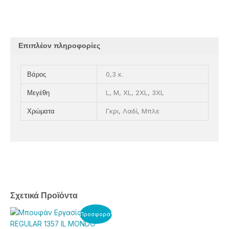
Επιπλέον πληροφορίες
0,3 κ.
Βάρος
L, M, XL, 2XL, 3XL
Μεγέθη
Γκρι, Λαδί, Μπλε
Χρώματα
Σχετικά Προϊόντα
Price
Αυτό
Αυτό
Προσφορά!
range:
το
το