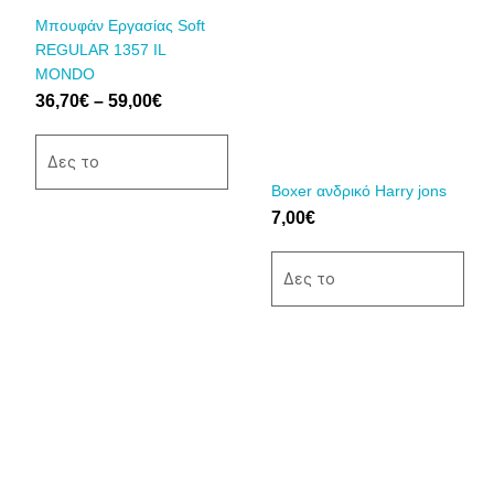
36,70€
προϊόν
προϊόν
Μπουφάν Εργασίας Soft
through
έχει
έχει
REGULAR 1357 IL
59,00€
πολλαπλές
πολλαπλές
MONDO
παραλλαγές.
παραλλαγές.
36,70
€
–
59,00
€
Οι
Οι
επιλογές
επιλογές
μπορούν
μπορούν
Δες το
να
να
Boxer ανδρικό Harry jons
επιλεγούν
επιλεγούν
7,00
€
στη
στη
σελίδα
σελίδα
Δες το
του
του
προϊόντος
προϊόντος
Αυτό
το
προϊόν
έχει
πολλαπλές