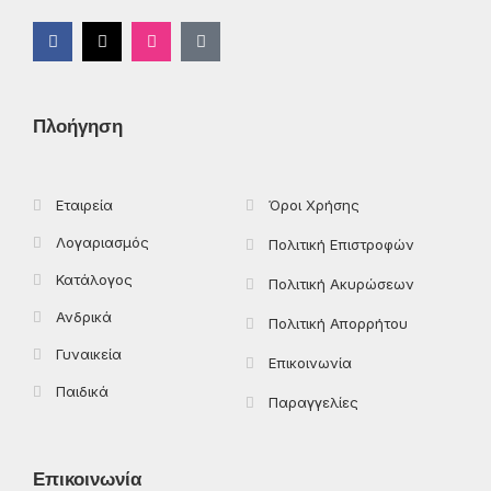
F
X
I
T
a
-
n
i
c
t
s
k
e
w
t
t
b
i
a
o
o
t
g
k
Πλοήγηση
o
t
r
k
e
a
-
r
m
f
Εταιρεία
Όροι Χρήσης
Λογαριασμός
Πολιτική Επιστροφών
Κατάλογος
Πολιτική Ακυρώσεων
Ανδρικά
Πολιτική Απορρήτου
Γυναικεία
Επικοινωνία
Παιδικά
Παραγγελίες
Επικοινωνία