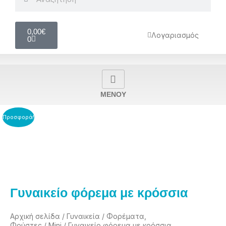
Cart
0,00
€
Λογαριασμός
0
MENOY
Προσφορά!
Γυναικείο φόρεμα με κρόσσια
Αρχική σελίδα
/
Γυναικεία
/
Φορέματα,
Φούστες
/
Mini
/ Γυναικείο φόρεμα με κρόσσια