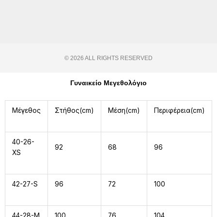
© 2026 ALL RIGHTS RESERVED​
Γυναικείο Μεγεθολόγιο
Μέγεθος
Στήθος(cm)
Μέση(cm)
Περιφέρεια(cm)
40-26-
92
68
96
XS
42-27-S
96
72
100
44-28-M
100
76
104