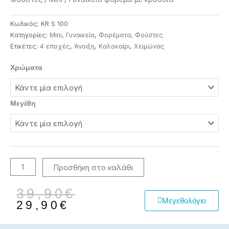
Κωδικός:
KR S 100
Κατηγορίες:
Mini
,
Γυναικεία
,
Φορέματα, Φούστες
Ετικέτες:
4 εποχές
,
Άνοιξη
,
Καλοκαίρι
,
Χειμώνας
Γυναικείο
Χρώματα
φόρεμα
με
κρόσσια
Μεγέθη
ποσότητα
Προσθήκη στο καλάθι
Original
Η
39,90
€
Μεγεθολόγιο
price
τρέχουσα
29,90
€
was:
τιμή
39,90€.
είναι: