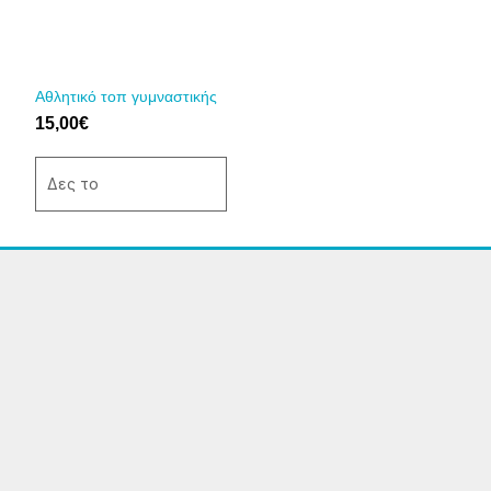
Οι
επιλογές
μπορούν
να
Αθλητικό τοπ γυμναστικής
επιλεγούν
15,00
€
στη
σελίδα
Δες το
του
προϊόντος