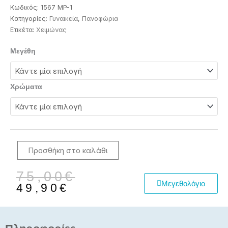
Κωδικός:
1567 MP-1
Κατηγορίες:
Γυναικεία
,
Πανοφώρια
Ετικέτα:
Χειμώνας
Γυναικείο
Μεγέθη
μπουφάν
μακρύ
puffer
Χρώματα
ποσότητα
Προσθήκη στο καλάθι
Original
Η
75,00
€
Μεγεθολόγιο
price
τρέχουσα
49,90
€
was:
τιμή
75,00€.
είναι:
49,90€.