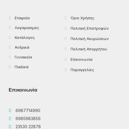
k
e
a
-
r
m
f
Εταιρεία
Όροι Χρήσης
Λογαριασμός
Πολιτική Επιστροφών
Κατάλογος
Πολιτική Ακυρώσεων
Ανδρικά
Πολιτική Απορρήτου
Γυναικεία
Επικοινωνία
Παιδικά
Παραγγελίες
Επικοινωνία
6987714990
6985983856
23530 22878