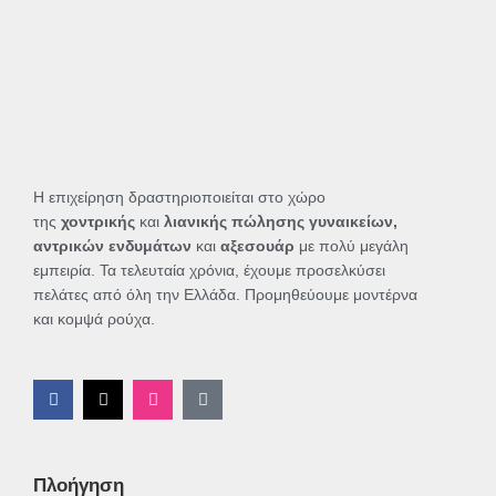
Η επιχείρηση δραστηριοποιείται στο χώρο
της
χοντρικής
και
λιανικής πώλησης γυναικείων,
αντρικών ενδυμάτων
και
αξεσουάρ
με πολύ μεγάλη
εμπειρία. Τα τελευταία χρόνια, έχουμε προσελκύσει
πελάτες από όλη την Ελλάδα. Προμηθεύουμε μοντέρνα
και κομψά ρούχα.
F
X
I
T
a
-
n
i
c
t
s
k
e
w
t
t
b
i
a
o
o
t
g
k
Πλοήγηση
o
t
r