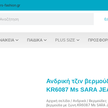
rs-fashion.gr
arch
0,
ΝΑΙΚΕΊΑ
ΠΑΙΔΙΚΆ
PLUS SIZE
ΠΡΟΣΦΟΡ
Ανδρική τζιν βερμού
KR6087 Ms SARA J
Αρχική σελίδα
/
Ανδρικά
/
Βερμούδες
βερμούδα με ζώνη KR6087 Ms SARA