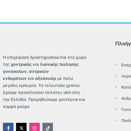
Πλοήγ
Η επιχείρηση δραστηριοποιείται στο χώρο
της
χοντρικής
και
λιανικής πώλησης
Εται
γυναικείων, αντρικών
Λογα
ενδυμάτων
και
αξεσουάρ
με πολύ
μεγάλη εμπειρία. Τα τελευταία χρόνια,
Κατά
έχουμε προσελκύσει πελάτες από όλη
Ανδρ
την Ελλάδα. Προμηθεύουμε μοντέρνα και
κομψά ρούχα.
Γυνα
Παιδ
F
X
I
T
a
-
n
i