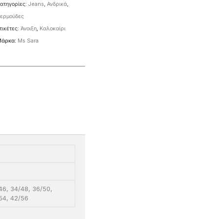
ατηγορίες:
Jeans
,
Ανδρικά
,
ερμούδες
τικέτες:
Άνοιξη
,
Καλοκαίρι
άρκα:
Ms Sara
46, 34/48, 36/50,
54, 42/56