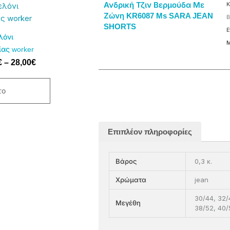
Price
Ανδρική Τζιν Βερμούδα Με
Κ
range:
Ζώνη KR6087 Ms SARA JEAN
Β
24,00€
SHORTS
Ε
through
λόνι
Μ
28,00€
ας worker
λές
€
–
28,00
€
αγές.
το
ς
ν
ύν
Επιπλέον πληροφορίες
0,3 κ.
Βάρος
ος
jean
Χρώματα
30/44, 32/
Μεγέθη
38/52, 40/