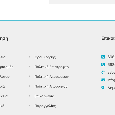
ηση
Επικο
698
ρεία
Όροι Χρήσης
698
ριασμός
Πολιτική Επιστροφών
235
λογος
Πολιτική Ακυρώσεων
info
ικά
Πολιτική Απορρήτου
Δημο
ικεία
Επικοινωνία
ικά
Παραγγελίες