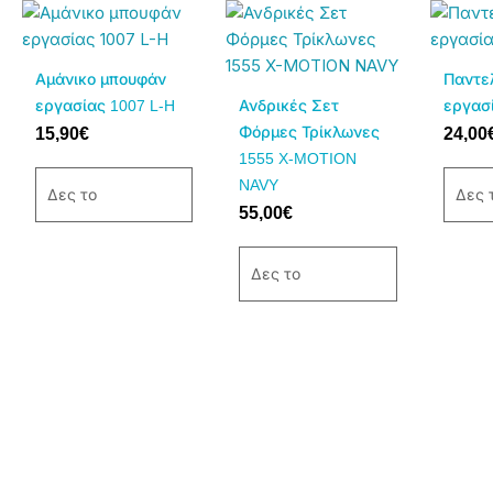
Αυτό
Αυτό
Αυτό
το
το
το
προϊόν
προϊόν
προϊόν
Αμάνικο μπουφάν
Παντε
έχει
έχει
έχει
εργασίας 1007 L-H
Ανδρικές Σετ
εργασί
πολλαπλές
πολλαπλές
πολλαπ
Φόρμες Τρίκλωνες
15,90
€
24,00
παραλλαγές.
παραλλαγές.
παραλλ
1555 X-MOTION
Οι
Οι
Οι
NAVY
Δες το
Δες 
επιλογές
επιλογές
επιλογέ
55,00
€
μπορούν
μπορούν
μπορού
να
να
να
Δες το
επιλεγούν
επιλεγούν
επιλεγο
στη
στη
στη
σελίδα
σελίδα
σελίδα
του
του
του
προϊόντος
προϊόντος
προϊόντ