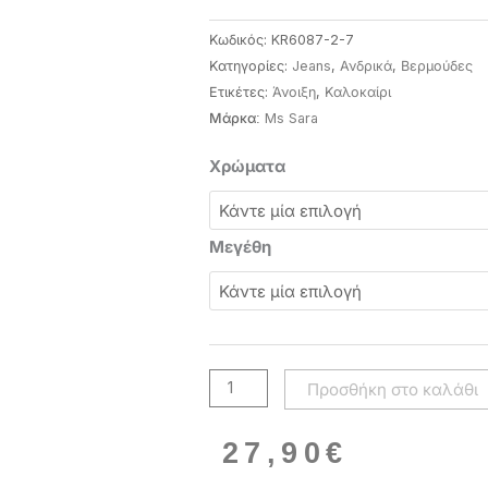
Κωδικός:
KR6087-2-7
Κατηγορίες:
Jeans
,
Ανδρικά
,
Βερμούδες
Ετικέτες:
Άνοιξη
,
Καλοκαίρι
Ms Sara
Μάρκα:
Ανδρική
Χρώματα
τζιν
βερμούδα
με
Μεγέθη
ζώνη
KR6087
Ms
SARA
JEAN
Προσθήκη στο καλάθι
SHORTS
ποσότητα
27,90
€