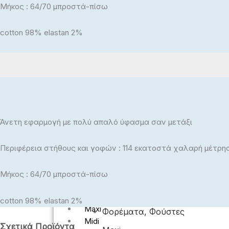
Μήκος : 64/70 μπροστά-πίσω
ΓΥΝΑΙΚΕΊΑ
Κολάν - Φόρμες
Πανοφώρια
cotton 98% elastan 2%
Jean Παντελόνια
Ολόσωμα, Κοστούμια, Σετ
Πλεκτά
Πανωφόρια
Βερμούδες Σορτς
Κολάν – Φόρμες
Πλεκτά
Μπλούζες
Μπλούζες, Crop Top
Εσώρουχα – Πυτζάμαμες – Κάλτσες – Κα
Ολόσωμα, Κοστούμια, Σετ
Μπλούζες Plus Size
Άνετη εφαρμογή με πολύ απαλό ύφασμα σαν μετάξι
Μπλούζες, Crop Top
Εσώρουχα – Πυτζάμαμες –
Μπλούζες Plus Size
Περιφέρεια στήθους και γοφών : 114 εκατοστά χαλαρή μέτρησ
Κάλτσες – Καλσόν
Πουκάμισα
Υφασμάτινα Παντελόνια
Μήκος : 64/70 μπροστά-πίσω
Μπλούζες
Φορέματα, Φούστες
Πουκάμισα
Κλασικά
cotton 98% elastan 2%
Maxi
Φορέματα, Φούστες
Midi
Σχετικά Προϊόντα