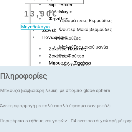
Jeans
Slip – Boxer
Μαγιο
Κάλτσες
13,90
€
Φανέλες
Υφασμάτινες Βερμούδες
Μεγεθολόγιο
Φούτερ Μακό βερμούδες
Ζώνες
Πανωφόρια
Μπλούζες
Μπλούζες μακρύ μανίκι
Ζακέτες Πλεκτές
Polo
Ζακέτες Φούτερ
Μπουφάν – Σακάκια
- Κοντό μανίκι
- Μακρύ μανίκι
Ρούχα Εργασίας
Πληροφορίες
Βερμούδες
T-Shirts
Μπλούζα βαμβακερή λευκή με στάμπα globe sphere
Πλεκτά
Jeans
Φούτερ
Μαγιο
Άνετη εφαρμογή με πολύ απαλό ύφασμα σαν μετάξι
Υφασμάτινες Βερμούδες
Πιτζάμες
Φούτερ Μακό βερμούδες
Περιφέρεια στήθους και γοφών : 114 εκατοστά χαλαρή μέτρησ
Πιτζάμες
ΓΥΝΑΙΚΕΊΑ