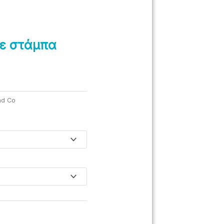
με στάμπα
nd Co