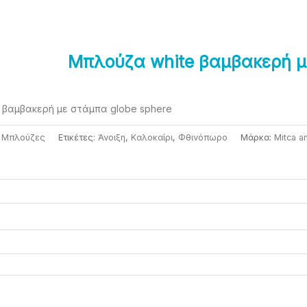
Μπλούζα white βαμβακερή 
 βαμβακερή με στάμπα globe sphere
,
Μπλούζες
Ετικέτες:
Άνοιξη
,
Καλοκαίρι
,
Φθινόπωρο
Μάρκα:
Mitca a