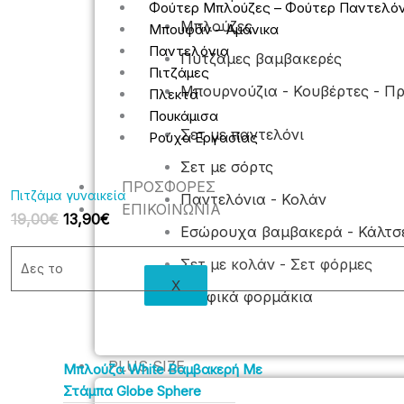
Φούτερ Μπλούζες – Φούτερ Παντελόν
Μπλούζες
Μπουφάν – Αμάνικα
Παντελόνια
Πυτζάμες βαμβακερές
Πιτζάμες
Μπουρνούζια - Κουβέρτες - Π
Πλεκτά
Πουκάμισα
Σετ με παντελόνι
Ρούχα Εργασίας
Σετ με σόρτς
ΠΡΟΣΦΟΡΈΣ
Πιτζάμα γυναικεία
Παντελόνια - Κολάν
ΕΠΙΚΟΙΝΩΝΊΑ
19,00
€
13,90
€
Εσώρουχα βαμβακερά - Κάλτσ
Σετ με κολάν - Σετ φόρμες
Δες το
X
Βρεφικά φορμάκια
PLUS SIZE
Μπλούζα White Βαμβακερή Με
Στάμπα Globe Sphere