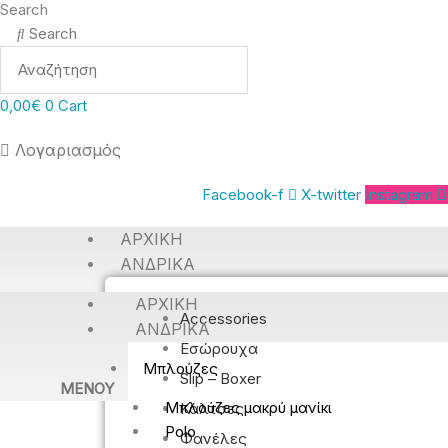
Search
Search
0,00
€
0
Cart
Λογαριασμός
Facebook-f
X-twitter
Instagram
ΑΡΧΙΚΉ
ΑΝΔΡΙΚΆ
ΑΡΧΙΚΉ
Accessories
ΑΝΔΡΙΚΆ
Εσώρουχα
Μπλούζες
Slip – Boxer
MENOY
Μπλούζες μακρύ μανίκι
Κάλτσες
Polo
Φανέλες