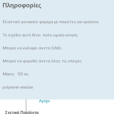
Πληροφορίες
Πλεκτά
Μπλούζες, Crop Top
Ελαστικό γυναικείο φόρεμα με παγιέτες και κρόσσια
Μπλούζες Plus Size
Το σχέδιο αυτό δίνει πολύ ωραία κίνηση
Εσώρουχα – Πυτζάμαμες –
Κάλτσες – Καλσόν
Μπορεί να καλύψει άνετα S/M/L
Μπορεί να φορεθεί άνετα όλες τις εποχές
Μήκος 125 εκ.
ΠΑΙΔΙΚΆ
polyesrer-elastan
Αγόρι
Σχετικά Προϊόντα