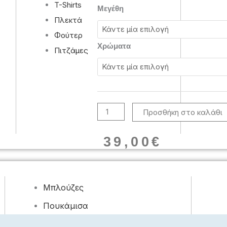
T-Shirts
Βραδινό
Μεγέθη
φόρεμα
Πλεκτά
με
Φούτερ
παγιέτες
Χρώματα
Πιτζάμες
μακρύ
ποσότητα
Προσθήκη στο καλάθι
39,00
€
Μπλούζες
Πουκάμισα
Φορέματα, Φούστες