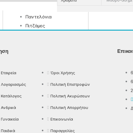
Χρώματα
Παντελόνια
Πιτζάμες
Πλεκτά
Πουκάμισα
ηση
Επικο
Ρούχα Εργασίας
Εταιρεία
Όροι Χρήσης
Λογαριασμός
Πολιτική Επιστροφών
2
Κατάλογος
Πολιτική Ακυρώσεων
Ανδρικά
Πολιτική Απορρήτου
Δ
Γυναικεία
Επικοινωνία
Παιδικά
Παραγγελίες