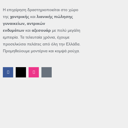
Η επιχείρηση δραστηριοποιείται στο χώρο
της
χοντρικής
και
λιανικής πώλησης
γυναικείων, αντρικών
ενδυμάτων
και
αξεσουάρ
με πολύ μεγάλη
εμπειρία. Τα τελευταία χρόνια, έχουμε
προσελκύσει πελάτες από όλη την Ελλάδα.
Προμηθεύουμε μοντέρνα και κομψά ρούχα.
F
X
I
T
a
-
n
i
c
t
s
k
e
w
t
t
b
i
a
o
o
t
g
k
o
t
r
k
e
a
-
r
m
f