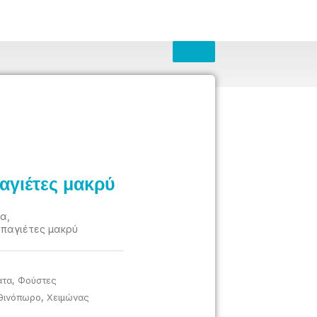
αγιέτες μακρύ
α,
 παγιέτες μακρύ
τα, Φούστες
θινόπωρο
,
Χειμώνας