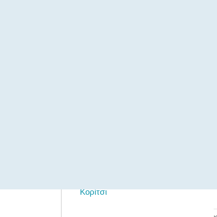
Maxi
Midi
Mini
Κλασικά
Jean Παντελόνια
Βερμούδες Σορτς
Υφασμάτινα Παντελόνια
Κορίτσι