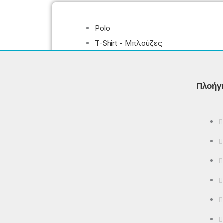
Polo
T-Shirt - Μπλούζες
Βερμούδες
Φούτερ Μπλούζες - Φούτερ
Παντελόνια - Φούτερ Ζακέτες
Πλοήγ
Μπουφάν – Αμάνικα
ΠΡΟΣΦΟΡΈΣ
ΕΠΙΚΟΙΝΩΝΊΑ
X