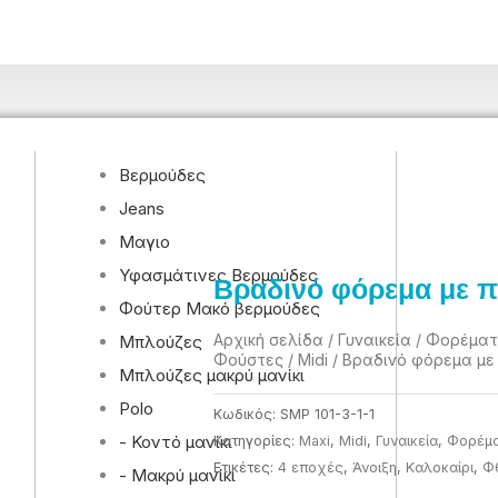
Βερμούδες
Jeans
Μαγιο
Υφασμάτινες Βερμούδες
Βραδινό φόρεμα με π
Φούτερ Μακό βερμούδες
Αρχική σελίδα
/
Γυναικεία
/
Φορέματ
Μπλούζες
Φούστες
/
Midi
/ Βραδινό φόρεμα με
Μπλούζες μακρύ μανίκι
Polo
Κωδικός:
SMP 101-3-1-1
- Κοντό μανίκι
Κατηγορίες:
Maxi
,
Midi
,
Γυναικεία
,
Φορέμα
Ετικέτες:
4 εποχές
,
Άνοιξη
,
Καλοκαίρι
,
Φ
- Μακρύ μανίκι