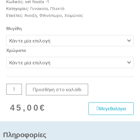
Κωδικός:
set fousta -1
Κατηγορίες:
Γυναικεία
,
Πλεκτά
Ετικέτες:
Άνοιξη
,
Φθινόπωρο
,
Χειμώνας
Πλεκτό
Μεγέθη
σετ
γυναικείο
ζακέτα
Χρώματα
με
φούστα
ποσότητα
Προσθήκη στο καλάθι
45,00
€
Μεγεθολόγιο
Πληροφορίες