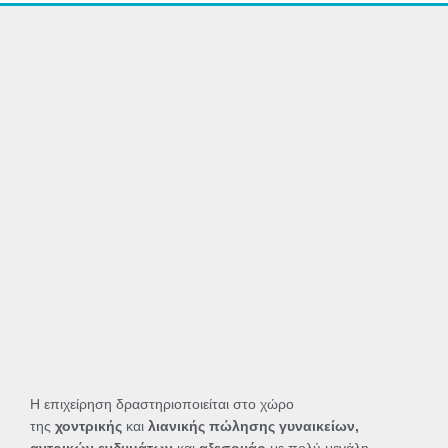
Η επιχείρηση δραστηριοποιείται στο χώρο
της
χοντρικής
και
λιανικής πώλησης γυναικείων,
αντρικών ενδυμάτων
και
αξεσουάρ
με πολύ μεγάλη