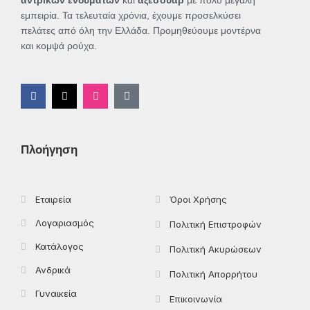
εμπειρία. Τα τελευταία χρόνια, έχουμε προσελκύσει
πελάτες από όλη την Ελλάδα. Προμηθεύουμε μοντέρνα
και κομψά ρούχα.
F
X
I
T
a
-
n
i
c
t
s
k
e
w
t
t
b
i
a
o
o
t
g
k
Πλοήγηση
o
t
r
k
e
a
-
r
m
f
Εταιρεία
Όροι Χρήσης
Λογαριασμός
Πολιτική Επιστροφών
Κατάλογος
Πολιτική Ακυρώσεων
Ανδρικά
Πολιτική Απορρήτου
Γυναικεία
Επικοινωνία