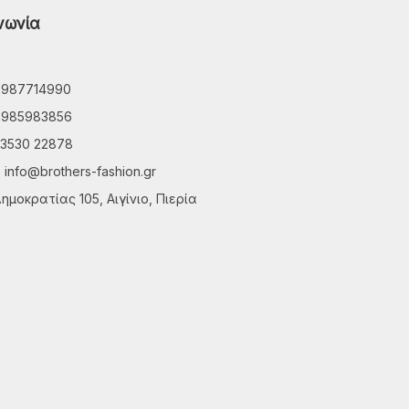
νωνία
6987714990
6985983856
3530 22878
info@brothers-fashion.gr
ημοκρατίας 105, Αιγίνιο, Πιερία