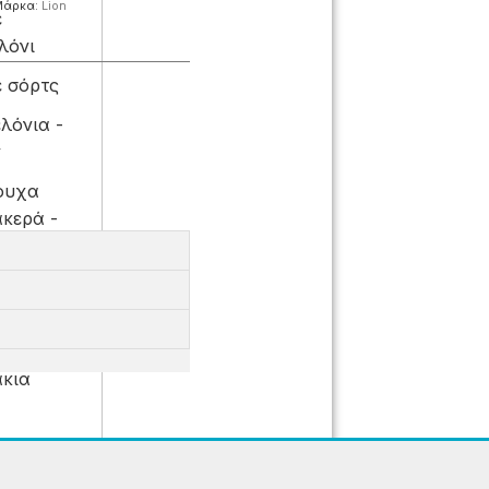
Μάρκα:
Lion
ε
λόνι
ε σόρτς
λόνια -
ν
ουχα
κερά -
ες
ε κολάν -
όρμες
κά
κια