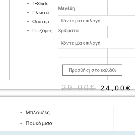
T-Shirts
Πιτζάμα
Μεγέθη
Πλεκτά
Aνδρική
Φούτερ
3
Tεμάχια
Πιτζάμες
Χρώματα
2014
LION
GRAY
ποσότητα
Προσθήκη στο καλάθι
Origin
29,00
€
24,00
€
price
was:
29,00€
Μπλούζες
Πουκάμισα
Φορέματα, Φούστες