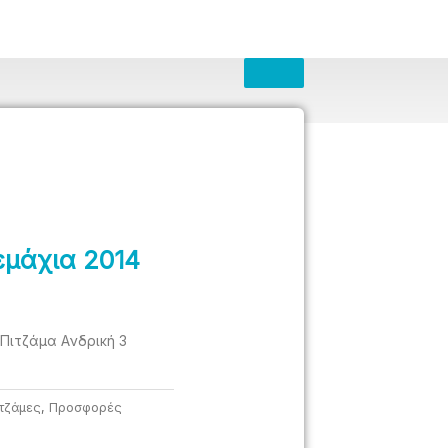
εμάχια 2014
 Πιτζάμα Aνδρική 3
τζάμες
,
Προσφορές