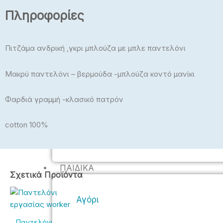
Πληροφορίες
Πλεκτά
Μπλούζες, Crop Top
Πιτζάμα ανδρική ,γκρι μπλούζα με μπλε παντελόνι
Μπλούζες Plus Size
Εσώρουχα – Πυτζάμαμες –
Μακρύ παντελόνι – βερμούδα -μπλούζα κοντό μανίκι
Κάλτσες – Καλσόν
Φαρδιά γραμμή -κλασικό πατρόν
cotton 100%
ΠΑΙΔΙΚΆ
Price
Αυτό
Αυτό
Αυτό
Σχετικά Προϊόντα
range:
το
το
το
24,00€
προϊόν
προϊόν
προϊόν
Αγόρι
through
έχει
έχει
έχει
28,00€
πολλαπλές
πολλαπλές
πολλαπ
Παντελόνι