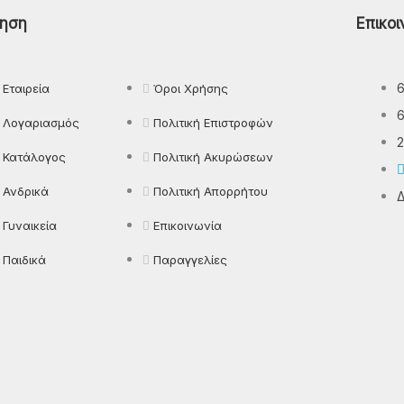
ηση
Επικοι
Παντελόνια
Πιτζάμες
Εταιρεία
Όροι Χρήσης
Πλεκτά
Λογαριασμός
Πολιτική Επιστροφών
Πουκάμισα
2
Κατάλογος
Πολιτική Ακυρώσεων
Ρούχα Εργασίας
Ανδρικά
Πολιτική Απορρήτου
Δ
Γυναικεία
Επικοινωνία
Παιδικά
Παραγγελίες