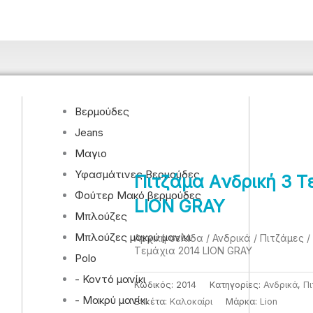
Βερμούδες
Jeans
Μαγιο
Υφασμάτινες Βερμούδες
Πιτζάμα Aνδρική 3 T
Φούτερ Μακό βερμούδες
LION GRAY
Μπλούζες
Μπλούζες μακρύ μανίκι
Αρχική σελίδα
/
Ανδρικά
/
Πιτζάμες
/
Tεμάχια 2014 LION GRAY
Polo
- Κοντό μανίκι
Κωδικός:
2014
Κατηγορίες:
Ανδρικά
,
Πι
- Μακρύ μανίκι
Ετικέτα:
Καλοκαίρι
Μάρκα:
Lion