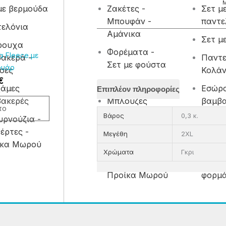
με βερμούδα
Ζακέτες -
Σετ μ
αγές.
Μπουφάν -
παντε
ελόνια
Αμάνικα
ς
Σετ μ
ρουχα
ν
Φορέματα -
α Fleece με
ακερά -
Παντε
Σετ με φούστα
ουάρ
σες
Κολά
ύν
€
Ολόσωμα
ζάμες
Εσώρ
Επιπλέον πληροφορίες
ακερές
Μπλούζες
βαμβα
το
Κάλτσ
Βάρος
0,3 κ.
ρνούζια -
Πυτζάμες
τος
έρτες -
βαμβακερές
Σετ μ
Μεγέθη
2XL
ίκα Μωρού
Σετ φ
Μπουρνούζια -
Χρώματα
Γκρι
Κουβέρτες -
Βρεφι
Προίκα Μωρού
φορμά