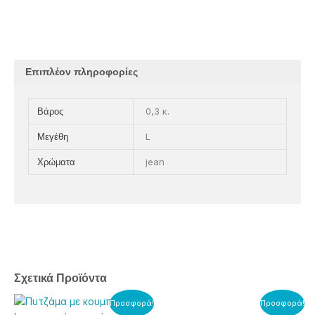
Επιπλέον πληροφορίες
0,3 κ.
Βάρος
L
Μεγέθη
jean
Χρώματα
Σχετικά Προϊόντα
Original
Η
Original
Η
Αυτό
Αυτό
Προσφορά!
Προσφορά!
price
τρέχουσα
price
τρέχουσα