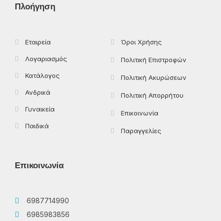
Πλοήγηση
o
t
r
k
e
a
-
r
m
f
Εταιρεία
Όροι Χρήσης
Λογαριασμός
Πολιτική Επιστροφών
Κατάλογος
Πολιτική Ακυρώσεων
Ανδρικά
Πολιτική Απορρήτου
Γυναικεία
Επικοινωνία
Παιδικά
Παραγγελίες
Επικοινωνία
6987714990
6985983856