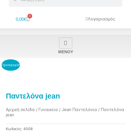
0
Cart
Λογαριασμός
0,00
€
MENOY
Προσφορά!
Παντελόνα jean
Αρχική σελίδα
/
Γυναικεία
/
Jean Παντελόνια
/ Παντελόνα
jean
Κωδικός:
4008