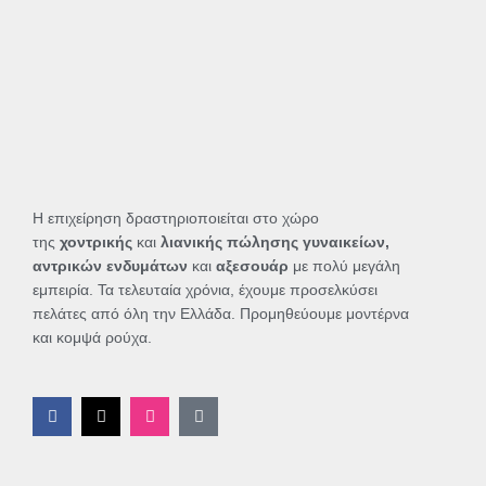
Η επιχείρηση δραστηριοποιείται στο χώρο
της
χοντρικής
και
λιανικής πώλησης γυναικείων,
αντρικών ενδυμάτων
και
αξεσουάρ
με πολύ μεγάλη
εμπειρία. Τα τελευταία χρόνια, έχουμε προσελκύσει
πελάτες από όλη την Ελλάδα. Προμηθεύουμε μοντέρνα
και κομψά ρούχα.
F
X
I
T
a
-
n
i
c
t
s
k
e
w
t
t
b
i
a
o
o
t
g
k