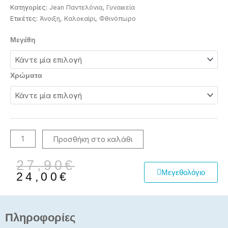
Κατηγορίες:
Jean Παντελόνια
,
Γυναικεία
Ετικέτες:
Άνοιξη
,
Καλοκαίρι
,
Φθινόπωρο
Παντελόνα
Μεγέθη
jean
ποσότητα
Χρώματα
Προσθήκη στο καλάθι
Original
Η
27,90
€
Μεγεθολόγιο
price
τρέχουσα
24,00
€
was:
τιμή
27,90€.
είναι:
24,00€.
Πληροφορίες