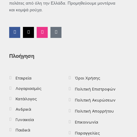
πελάτες από όλη την Ελλάδα. Προμηθεύουμε μοντέρνα
και κομψά ρούχα.
F
X
I
T
a
-
n
i
c
t
s
k
e
w
t
t
b
i
a
o
o
t
g
k
Πλοήγηση
o
t
r
k
e
a
-
r
m
f
Εταιρεία
Όροι Χρήσης
Λογαριασμός
Πολιτική Επιστροφών
Κατάλογος
Πολιτική Ακυρώσεων
Ανδρικά
Πολιτική Απορρήτου
Γυναικεία
Επικοινωνία
Παιδικά
Παραγγελίες