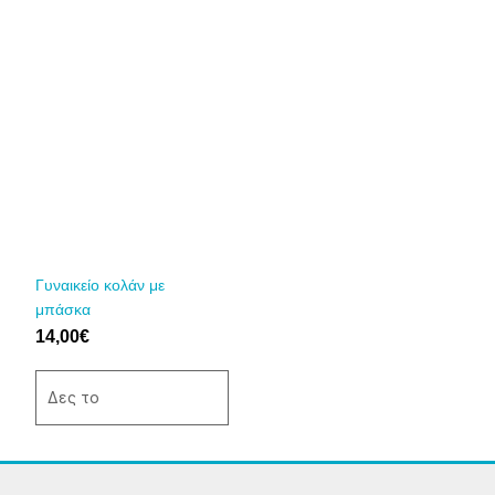
Αυτό
το
προϊόν
έχει
πολλαπλές
παραλλαγές.
Οι
επιλογές
μπορούν
να
Γυναικείο κολάν με
επιλεγούν
μπάσκα
στη
14,00
€
σελίδα
του
Δες το
προϊόντος