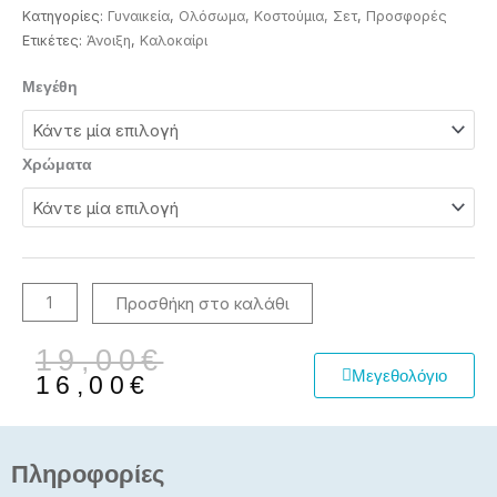
Κατηγορίες:
Γυναικεία
,
Ολόσωμα, Κοστούμια, Σετ
,
Προσφορές
Ετικέτες:
Άνοιξη
,
Καλοκαίρι
Ολόσωμη
Μεγέθη
φόρμα
ποσότητα
Χρώματα
Προσθήκη στο καλάθι
Original
Η
19,00
€
Μεγεθολόγιο
price
τρέχουσα
16,00
€
was:
τιμή
19,00€.
είναι:
16,00€.
Πληροφορίες