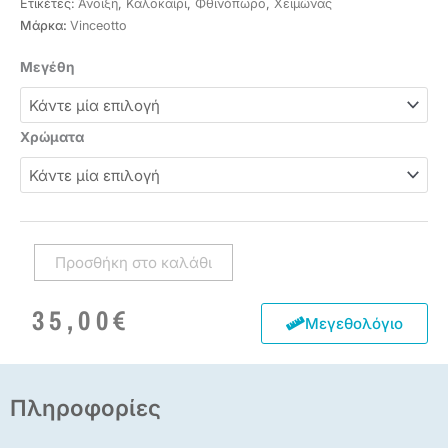
Ετικέτες:
Άνοιξη
,
Καλοκαίρι
,
Φθινόπωρο
,
Χειμώνας
Μάρκα:
Vinceotto
Μπλουζα
Μεγέθη
σε
αθλητικο
στυλ
Χρώματα
ποσότητα
Προσθήκη στο καλάθι
35,00
€
Μεγεθολόγιο
Πληροφορίες