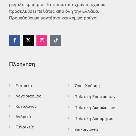
μεγάλη εμπειρία. Τα τελευταία χρόνια, έχουμε
προσελκύσει πελάτες από όλη την Ελλάδα.
Προμηθεύουμε μοντέρνα και κομψά ρούχα.
F
X
I
T
a
-
n
i
c
t
s
k
e
w
t
t
b
i
a
o
o
t
g
k
Πλοήγηση
o
t
r
k
e
a
-
r
m
f
Εταιρεία
Όροι Χρήσης
Λογαριασμός
Πολιτική Επιστροφών
Κατάλογος
Πολιτική Ακυρώσεων
Ανδρικά
Πολιτική Απορρήτου
Γυναικεία
Επικοινωνία