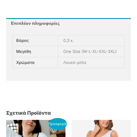
Επιπλέον πληροφορίες
Βάρος
0,3 κ.
Μεγέθη
One Size (M-L-XL-XXL-3XL)
Χρώματα
Λευκό-μπλε
Σχετικά Προϊόντα
Original
Η
Αυτό
Αυτό
Προσφορά!
price
τρέχουσα
το
το
was:
τιμή
προϊόν
προϊόν