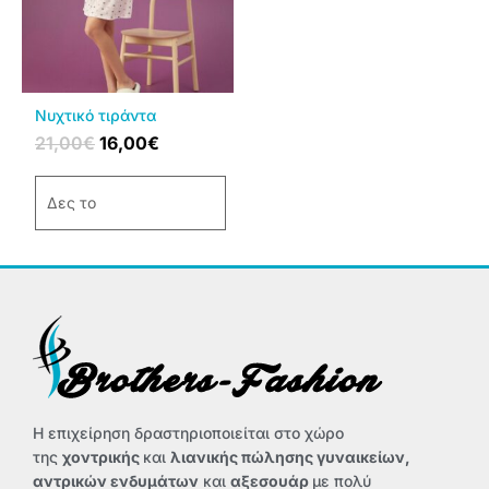
παραλλαγές.
Οι
επιλογές
μπορούν
να
Νυχτικό τιράντα
επιλεγούν
21,00
€
16,00
€
στη
σελίδα
Δες το
του
προϊόντος
Η επιχείρηση δραστηριοποιείται στο χώρο
της
χοντρικής
και
λιανικής πώλησης γυναικείων,
αντρικών ενδυμάτων
και
αξεσουάρ
με πολύ