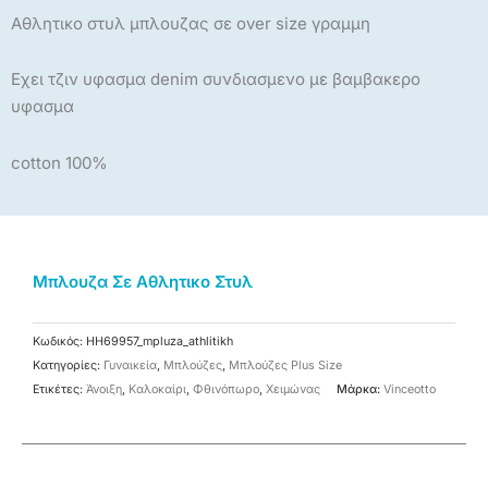
Αθλητικο στυλ μπλουζας σε over size γραμμη
Εχει τζιν υφασμα denim συνδιασμενο με βαμβακερο
υφασμα
cotton 100%
Μπλουζα Σε Αθλητικο Στυλ
Κωδικός:
HH69957_mpluza_athlitikh
Κατηγορίες:
Γυναικεία
,
Μπλούζες
,
Μπλούζες Plus Size
Ετικέτες:
Άνοιξη
,
Καλοκαίρι
,
Φθινόπωρο
,
Χειμώνας
Μάρκα:
Vinceotto