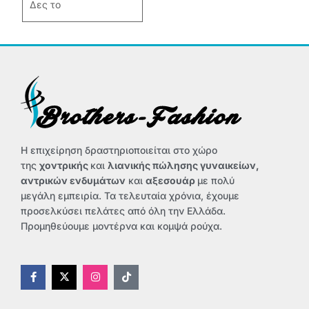
Δες το
Η επιχείρηση δραστηριοποιείται στο χώρο
της
χοντρικής
και
λιανικής πώλησης γυναικείων,
αντρικών ενδυμάτων
και
αξεσουάρ
με πολύ
μεγάλη εμπειρία. Τα τελευταία χρόνια, έχουμε
προσελκύσει πελάτες από όλη την Ελλάδα.
Προμηθεύουμε μοντέρνα και κομψά ρούχα.
F
X
I
T
a
-
n
i
c
t
s
k
e
w
t
t