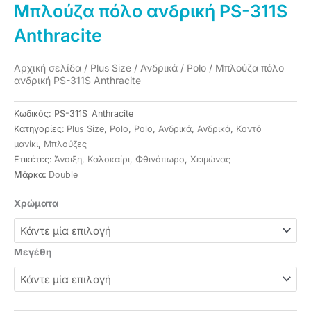
Μπλούζα πόλο ανδρική PS-311S
Anthracite
Αρχική σελίδα
/
Plus Size
/
Ανδρικά
/
Polo
/ Μπλούζα πόλο
ανδρική PS-311S Anthracite
Κωδικός:
PS-311S_Anthracite
Κατηγορίες:
Plus Size
,
Polo
,
Polo
,
Ανδρικά
,
Ανδρικά
,
Κοντό
μανίκι
,
Μπλούζες
Ετικέτες:
Άνοιξη
,
Καλοκαίρι
,
Φθινόπωρο
,
Χειμώνας
Μάρκα:
Double
Μπλούζα
Χρώματα
πόλο
ανδρική
PS-
Μεγέθη
311S
Anthracite
ποσότητα