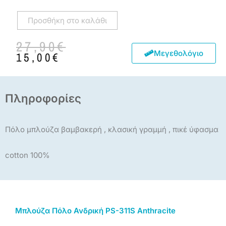
Προσθήκη στο καλάθι
Original
Η
27,90
€
price
τρέχουσα
Μεγεθολόγιο
15,00
€
was:
τιμή
27,90€.
είναι:
15,00€.
Πληροφορίες
Πόλο μπλούζα βαμβακερή , κλασική γραμμή , πικέ ύφασμα
cotton 100%
Μπλούζα Πόλο Ανδρική PS-311S Anthracite