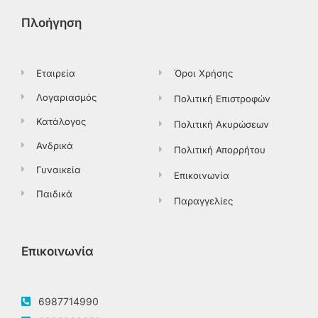
b
i
a
o
o
t
g
k
Πλοήγηση
o
t
r
k
e
a
-
r
m
f
Εταιρεία
Όροι Χρήσης
Λογαριασμός
Πολιτική Επιστροφών
Κατάλογος
Πολιτική Ακυρώσεων
Ανδρικά
Πολιτική Απορρήτου
Γυναικεία
Επικοινωνία
Παιδικά
Παραγγελίες
Επικοινωνία
6987714990