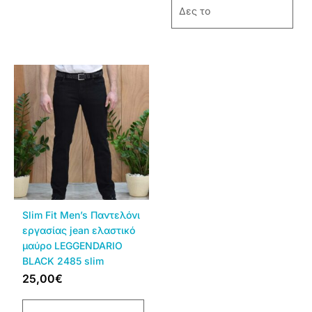
Δες το
Αυτό
το
προϊόν
έχει
πολλαπλές
παραλλαγές.
Οι
επιλογές
μπορούν
να
Slim Fit Men’s Παντελόνι
επιλεγούν
εργασίας jean ελαστικό
στη
μαύρο LEGGENDARIO
σελίδα
BLACK 2485 slim
του
25,00
€
προϊόντος