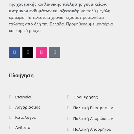
της
χοντρικής
και
λιανικής πώλησης γυναικείων,
αντρικών ενδυμάτων
και
αξεσουάρ
με πολύ μεγάλη
εμπειρία. Τα τελευταία χρόνια, έχουμε προσελκύσει
πελάτες από όλη την Ελλάδα. Προμηθεύουμε μοντέρνα
και κομψά ρούχα.
F
X
I
T
a
-
n
i
c
t
s
k
e
w
t
t
b
i
a
o
o
t
g
k
Πλοήγηση
o
t
r
k
e
a
-
r
m
f
Εταιρεία
Όροι Χρήσης
Λογαριασμός
Πολιτική Επιστροφών
Κατάλογος
Πολιτική Ακυρώσεων
Ανδρικά
Πολιτική Απορρήτου