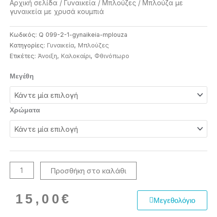
Αρχική σελίδα
/
Γυναικεία
/
Μπλούζες
/ Μπλούζα με
γυναικεία με χρυσά κουμπιά
Κωδικός:
Q 099-2-1-gynaikeia-mplouza
Κατηγορίες:
Γυναικεία
,
Μπλούζες
Ετικέτες:
Άνοιξη
,
Καλοκαίρι
,
Φθινόπωρο
Μπλούζα
Μεγέθη
με
γυναικεία
με
Χρώματα
χρυσά
κουμπιά
ποσότητα
Προσθήκη στο καλάθι
15,00
€
Μεγεθολόγιο