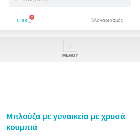
0
Cart
Λογαριασμός
0,00
€
MENOY
Μπλούζα με γυναικεία με χρυσά
κουμπιά