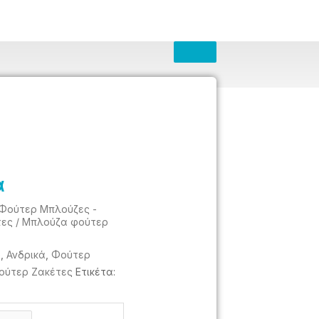
α
Φούτερ Μπλούζες -
τες
/ Μπλούζα φούτερ
e
,
Ανδρικά
,
Φούτερ
ούτερ Ζακέτες
Ετικέτα: