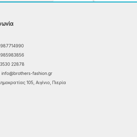
νωνία
6987714990
6985983856
3530 22878
info@brothers-fashion.gr
ημοκρατίας 105, Αιγίνιο, Πιερία