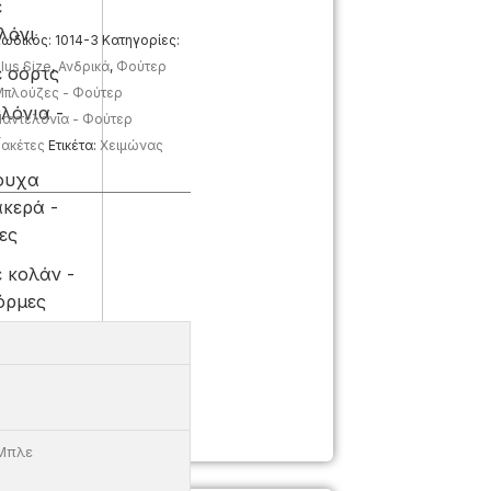
ε
λόνι
ωδικός:
1014-3
Κατηγορίες:
lus Size
,
Ανδρικά
,
Φούτερ
ε σόρτς
πλούζες - Φούτερ
λόνια -
αντελόνια - Φούτερ
ν
ακέτες
Ετικέτα:
Χειμώνας
ουχα
κερά -
ες
ε κολάν -
όρμες
κά
κια
Μπλε