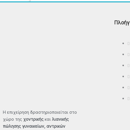
Polo
Πλοήγ
T-Shirt - Μπλούζες
Βερμούδες
Φούτερ Μπλούζες - Φούτερ
Παντελόνια - Φούτερ Ζακέτες
Μπουφάν – Αμάνικα
ΠΡΟΣΦΟΡΈΣ
ΕΠΙΚΟΙΝΩΝΊΑ
X
Η επιχείρηση δραστηριοποιείται στο
χώρο της
χοντρικής
και
λιανικής
πώλησης γυναικείων, αντρικών