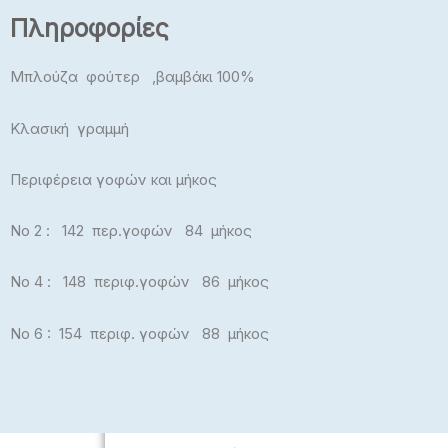
Πληροφορίες
Πλεκτά
Μπλούζες, Crop Top
Μπλούζα φούτερ ,βαμβάκι 100%
Μπλούζες Plus Size
Κλασική γραμμή
Εσώρουχα – Πυτζάμαμες –
Κάλτσες – Καλσόν
Περιφέρεια γοφών και μήκος
No 2 : 142 περ.γοφών 84 μήκος
No 4 : 148 περιφ.γοφών 86 μήκος
No 6 : 154 περιφ. γοφών 88 μήκος
ΠΑΙΔΙΚΆ
Αγόρι