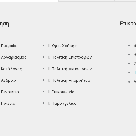
Παντελόνια
ηση
Επικοι
Πιτζάμες
Πλεκτά
Πουκάμισα
Εταιρεία
Όροι Χρήσης
Ρούχα Εργασίας
Λογαριασμός
Πολιτική Επιστροφών
2
Κατάλογος
Πολιτική Ακυρώσεων
Ανδρικά
Πολιτική Απορρήτου
Δ
Γυναικεία
Επικοινωνία
Παιδικά
Παραγγελίες