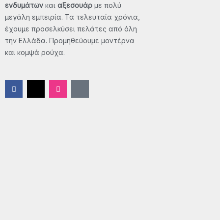
ενδυμάτων
και
αξεσουάρ
με πολύ
μεγάλη εμπειρία. Τα τελευταία χρόνια,
έχουμε προσελκύσει πελάτες από όλη
την Ελλάδα. Προμηθεύουμε μοντέρνα
και κομψά ρούχα.
F
X
I
T
a
-
n
i
c
t
s
k
e
w
t
t
b
i
a
o
o
t
g
k
o
t
r
k
e
a
-
r
m
f