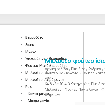
Βερμούδες
Jeans
Μαγιο
Υφασμάτινες Βερμούδες
Μπλούζα φούτερ ίσι
Φούτερ Μακό βερμούδες
Αρχική σελίδα
/
Plus Size
/
Ανδρικά
/
Μπλούζες
Φούτερ Παντελόνια - Φούτερ Ζακέ
ίσια
Μπλούζες μακρύ μανίκι
Κωδικός:
1014-3
Κατηγορίες:
Plus Siz
Polo
Μπλούζες - Φούτερ Παντελόνια - Φ
- Κοντό μανίκι
Χειμώνας
- Μακρύ μανίκι
Μπλούζα