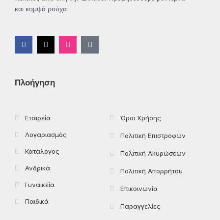
και κομψά ρούχα.
F
X
I
T
a
-
n
i
c
t
s
k
e
w
t
t
b
i
a
o
o
t
g
k
Πλοήγηση
o
t
r
k
e
a
-
r
m
f
Εταιρεία
Όροι Χρήσης
Λογαριασμός
Πολιτική Επιστροφών
Κατάλογος
Πολιτική Ακυρώσεων
Ανδρικά
Πολιτική Απορρήτου
Γυναικεία
Επικοινωνία
Παιδικά
Παραγγελίες