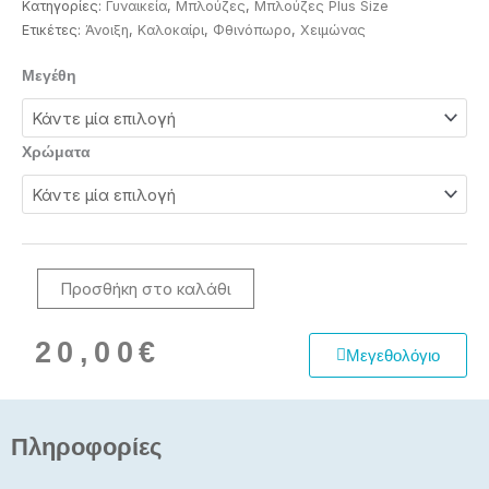
Κατηγορίες:
Γυναικεία
,
Μπλούζες
,
Μπλούζες Plus Size
Ετικέτες:
Άνοιξη
,
Καλοκαίρι
,
Φθινόπωρο
,
Χειμώνας
Μπλούζα
Μεγέθη
φανελάκι
γυναικεία
με
Χρώματα
χρυσοκλωστή
ποσότητα
Προσθήκη στο καλάθι
20,00
€
Μεγεθολόγιο
Πληροφορίες