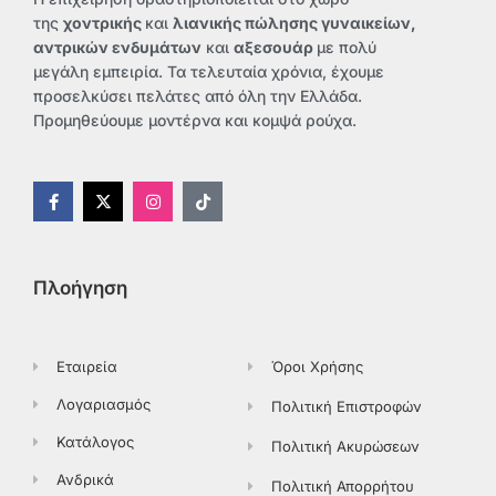
της
χοντρικής
και
λιανικής πώλησης γυναικείων,
αντρικών ενδυμάτων
και
αξεσουάρ
με πολύ
μεγάλη εμπειρία. Τα τελευταία χρόνια, έχουμε
προσελκύσει πελάτες από όλη την Ελλάδα.
Προμηθεύουμε μοντέρνα και κομψά ρούχα.
F
X
I
T
a
-
n
i
c
t
s
k
e
w
t
t
b
i
a
o
o
t
g
k
Πλοήγηση
o
t
r
k
e
a
-
r
m
f
Εταιρεία
Όροι Χρήσης
Λογαριασμός
Πολιτική Επιστροφών
Κατάλογος
Πολιτική Ακυρώσεων
Ανδρικά
Πολιτική Απορρήτου