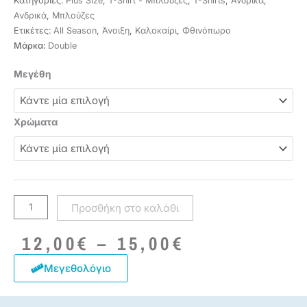
Κατηγορίες:
Plus Size
,
T-Shirt - Μπλούζες
,
T-Shirts
,
Ανδρικά
,
Ανδρικά
,
Μπλούζες
Ετικέτες:
All Season
,
Άνοιξη
,
Καλοκαίρι
,
Φθινόπωρο
Μάρκα:
Double
Μπλούζα
Μεγέθη
ανδρική
με
τύπωμα
Χρώματα
φλάμα
TS-
2015S
Navy
DOUBLE
Προσθήκη στο καλάθι
ποσότητα
Price
12,00
€
–
15,00
€
range:
12,00€
Μεγεθολόγιο
through
15,00€