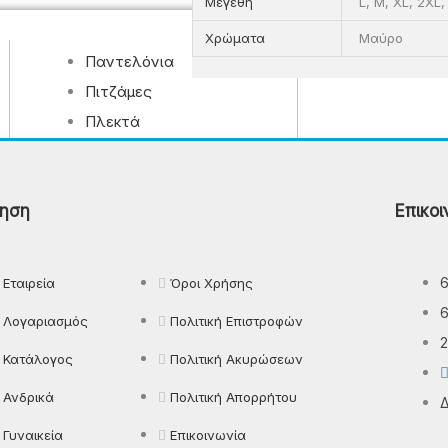
Μεγέθη
L, M, XL, 2XL
Χρώματα
Μαύρο
Παντελόνια
Πιτζάμες
Πλεκτά
Πουκάμισα
Ρούχα Εργασίας
ηση
Επικοι
Εταιρεία
Όροι Χρήσης
Λογαριασμός
Πολιτική Επιστροφών
2
Κατάλογος
Πολιτική Ακυρώσεων
Ανδρικά
Πολιτική Απορρήτου
Δ
Γυναικεία
Επικοινωνία