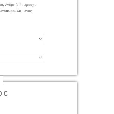
κά
,
Ανδρικά
,
Εσώρουχα
θινόπωρο
,
Χειμώνας
Price
0
€
range:
25,50€
through