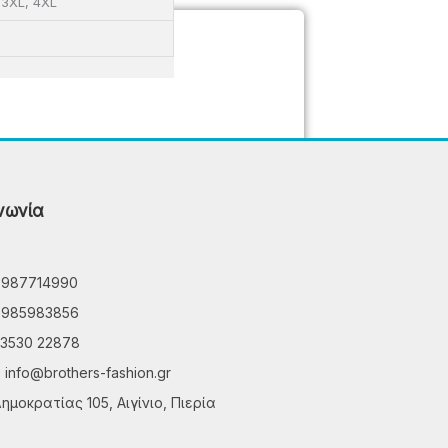
, 3XL, 4XL
νωνία
6987714990
6985983856
3530 22878
info@brothers-fashion.gr
ημοκρατίας 105, Αιγίνιο, Πιερία