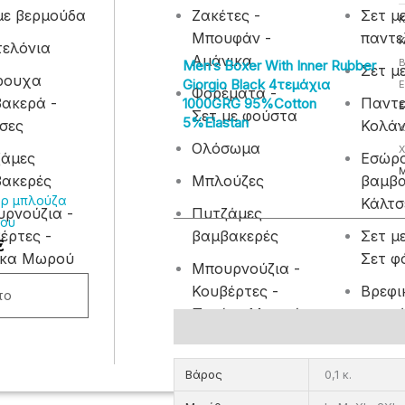
με βερμούδα
Ζακέτες -
Σετ μ
Κ
Μπουφάν -
παντε
Κ
ελόνια
Αμάνικα
Men’s Boxer With Inner Rubber
B
Σετ μ
ρουχα
Giorgio Black 4τεμάχια
Ε
Φορέματα -
ακερά -
Παντε
1000GRG 95%cotton
Ε
Σετ με φούστα
5%elastan
σες
Κολά
Κ
λές
Ολόσωμα
Χ
αγές.
ζάμες
Εσώρ
ακερές
Μπλούζες
βαμβα
ς
ρ μπλούζα
Κάλτσ
ρνούζια -
Πυτζάμες
ν
ίου
έρτες -
βαμβακερές
Σετ μ
€
ίκα Μωρού
Σετ φ
ύν
Μπουρνούζια -
Κουβέρτες -
Βρεφι
το
Προίκα Μωρού
φορμά
Επιπλέον πληροφορίες
τος
Βάρος
0,1 κ.