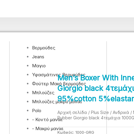
Βερμούδες
Jeans
Μαγιο
Υφασμάτινες Βερμούδες
Men’s Boxer With Inn
Φούτερ Μακό βερμούδες
Giorgio black 4τεμά
Μπλούζες
95%cotton 5%elasta
Μπλούζες μακρύ μανίκι
Polo
Αρχική σελίδα
/
Plus Size
/
Ανδρικά
/ 
Rubber Giorgio black 4τεμάχια 1000
- Κοντό μανίκι
- Μακρύ μανίκι
Κωδικός:
1000-GRG