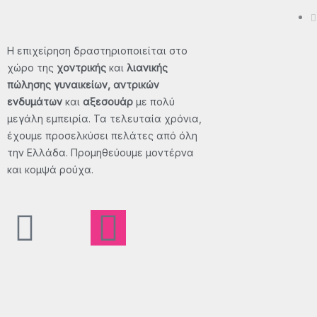
Η επιχείρηση δραστηριοποιείται στο
χώρο της
χοντρικής
και
λιανικής
πώλησης γυναικείων, αντρικών
ενδυμάτων
και
αξεσουάρ
με πολύ
μεγάλη εμπειρία. Τα τελευταία χρόνια,
έχουμε προσελκύσει πελάτες από όλη
την Ελλάδα. Προμηθεύουμε μοντέρνα
και κομψά ρούχα.
F
X
I
T
a
-
n
i
c
t
s
k