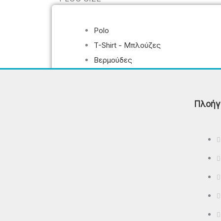
Polo
T-Shirt - Μπλούζες
Βερμούδες
Φούτερ Μπλούζες - Φούτερ
Παντελόνια - Φούτερ Ζακέτες
Μπουφάν – Αμάνικα
Πλοήγ
ΠΡΟΣΦΟΡΈΣ
ΕΠΙΚΟΙΝΩΝΊΑ
X