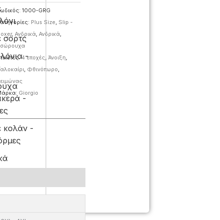
ε
ωδικός:
1000-GRG
λόνι
ατηγορίες:
Plus Size
,
Slip -
oxer
,
Ανδρικά
,
Ανδρικά
,
ε σόρτς
σώρουχα
λόνια -
τικέτες:
4 εποχές
,
Άνοιξη
,
ν
αλοκαίρι
,
Φθινόπωρο
,
ειμώνας
ουχα
Μάρκα:
Giorgio
κερά -
ες
ε κολάν -
όρμες
κά
κια