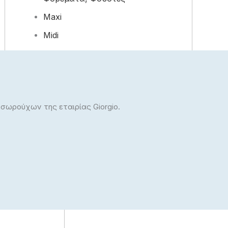
Maxi
Midi
Mini
Κλασικά
Jean Παντελόνια
εσωρούχων της εταιρίας Giorgio.
Βερμούδες Σορτς
Υφασμάτινα Παντελόνια
Κορίτσι