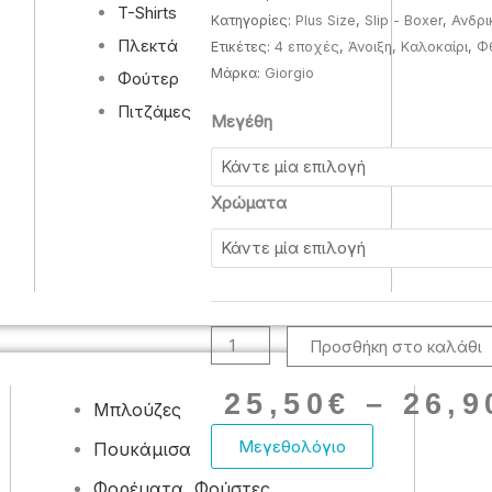
T-Shirts
Κατηγορίες:
Plus Size
,
Slip - Boxer
,
Ανδρι
Πλεκτά
Ετικέτες:
4 εποχές
,
Άνοιξη
,
Καλοκαίρι
,
Φ
Μάρκα:
Giorgio
Φούτερ
Πιτζάμες
Men's
Μεγέθη
Boxer
With
Inner
Χρώματα
Rubber
Giorgio
black
4τεμάχια
1000GRG
Προσθήκη στο καλάθι
95%cotton
5%elastan
25,50
€
–
26,9
ποσότητα
Μπλούζες
Μεγεθολόγιο
Πουκάμισα
Φορέματα, Φούστες