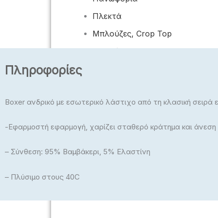
Πλεκτά
Μπλούζες, Crop Top
Μπλούζες Plus Size
Πληροφορίες
Εσώρουχα – Πυτζάμαμες –
Κάλτσες – Καλσόν
Boxer ανδρικό με εσωτερικό λάστιχο από τη κλασική σειρά 
-Εφαρμοστή εφαρμογή, χαρίζει σταθερό κράτημα και άνεση
– Σύνθεση: 95% Βαμβάκερι, 5% Ελαστίνη
ΠΑΙΔΙΚΆ
– Πλύσιμο στους 40C
Αγόρι