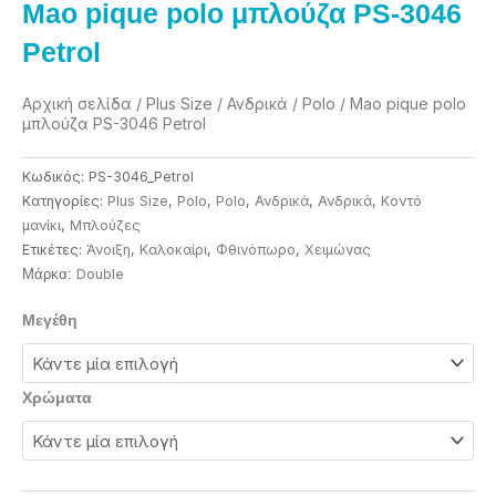
Mao pique polo μπλούζα PS-3046
Petrol
Αρχική σελίδα
/
Plus Size
/
Ανδρικά
/
Polo
/ Mao pique polo
μπλούζα PS-3046 Petrol
Κωδικός:
PS-3046_Petrol
Κατηγορίες:
Plus Size
,
Polo
,
Polo
,
Ανδρικά
,
Ανδρικά
,
Κοντό
μανίκι
,
Μπλούζες
Ετικέτες:
Άνοιξη
,
Καλοκαίρι
,
Φθινόπωρο
,
Χειμώνας
Double
Μάρκα:
Mao
Μεγέθη
pique
polo
μπλούζα
Χρώματα
PS-
3046
Petrol
ποσότητα