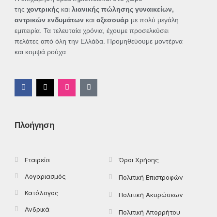
της
χοντρικής
και
λιανικής πώλησης γυναικείων,
αντρικών ενδυμάτων
και
αξεσουάρ
με πολύ μεγάλη
εμπειρία. Τα τελευταία χρόνια, έχουμε προσελκύσει
πελάτες από όλη την Ελλάδα. Προμηθεύουμε μοντέρνα
και κομψά ρούχα.
F
X
I
T
a
-
n
i
c
t
s
k
e
w
t
t
b
i
a
o
o
t
g
k
Πλοήγηση
o
t
r
k
e
a
-
r
m
f
Εταιρεία
Όροι Χρήσης
Λογαριασμός
Πολιτική Επιστροφών
Κατάλογος
Πολιτική Ακυρώσεων
Ανδρικά
Πολιτική Απορρήτου