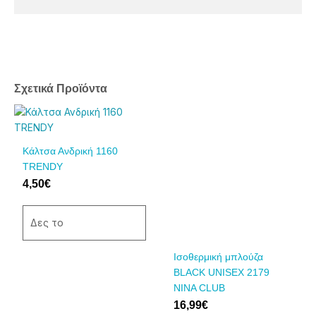
Σχετικά Προϊόντα
Αυτό
Αυτό
το
το
προϊόν
προϊόν
Κάλτσα Ανδρική 1160
έχει
έχει
TRENDY
πολλαπλές
πολλαπλές
4,50
€
παραλλαγές.
παραλλαγές.
Οι
Οι
επιλογές
επιλογές
Δες το
μπορούν
μπορούν
να
να
Ισοθερμική μπλούζα
επιλεγούν
επιλεγούν
BLACK UNISEX 2179
στη
στη
NINA CLUB
σελίδα
σελίδα
16,99
€
του
του