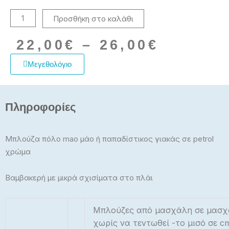
Προσθήκη στο καλάθι
Price
22,00
€
–
26,00
€
range:
22,00€
Μεγεθολόγιο
throug
26,00€
Πληροφορίες
Μπλούζα πόλο mao μάο ή παπαδίστικος γιακάς σε petrol
χρώμα
Βαμβακερή με μικρά σχισίματα στο πλάι
Μπλούζες από μασχάλη σε μασ
χωρίς να τεντωθεί -το μισό σε c