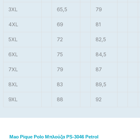
3XL
65,5
79
4XL
69
81
5XL
72
82,5
6XL
75
84,5
7XL
79
87
8XL
83
89,5
9XL
88
92
Mao Pique Polo Μπλούζα PS-3046 Petrol