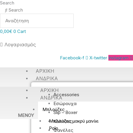
Search
Search
0,00
€
0
Cart
Λογαριασμός
Facebook-f
X-twitter
Instagram
ΑΡΧΙΚΉ
ΑΝΔΡΙΚΆ
ΑΡΧΙΚΉ
Accessories
ΑΝΔΡΙΚΆ
Εσώρουχα
Μπλούζες
Slip – Boxer
MENOY
Μπλούζες μακρύ μανίκι
Κάλτσες
Polo
Φανέλες