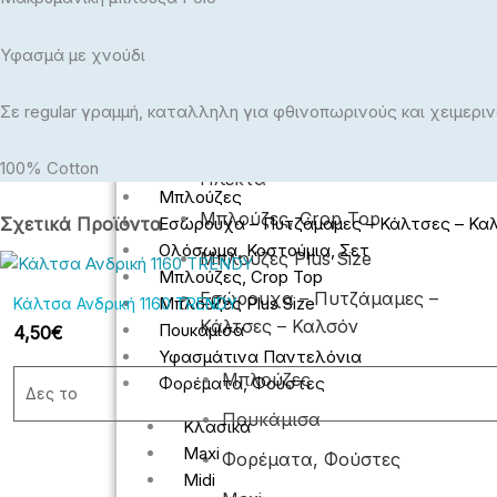
ΓΥΝΑΙΚΕΊΑ
Υφασμά με χνούδι
Κολάν - Φόρμες
Πανοφώρια
Jean Παντελόνια
Ολόσωμα, Κοστούμια, Σετ
Σε regular γραμμή, καταλληλη για φθινοπωρινούς και χειμερι
Πλεκτά
Πανωφόρια
Βερμούδες Σορτς
100% Cotton
Κολάν – Φόρμες
Πλεκτά
Μπλούζες
Μπλούζες, Crop Top
Εσώρουχα – Πυτζάμαμες – Κάλτσες – Κα
Σχετικά Προϊόντα
Ολόσωμα, Κοστούμια, Σετ
Μπλούζες Plus Size
Μπλούζες, Crop Top
Εσώρουχα – Πυτζάμαμες –
Μπλούζες Plus Size
Κάλτσα Ανδρική 1160 TRENDY
Κάλτσες – Καλσόν
Πουκάμισα
4,50
€
Υφασμάτινα Παντελόνια
Μπλούζες
Φορέματα, Φούστες
Δες το
Πουκάμισα
Κλασικά
Maxi
Φορέματα, Φούστες
Midi