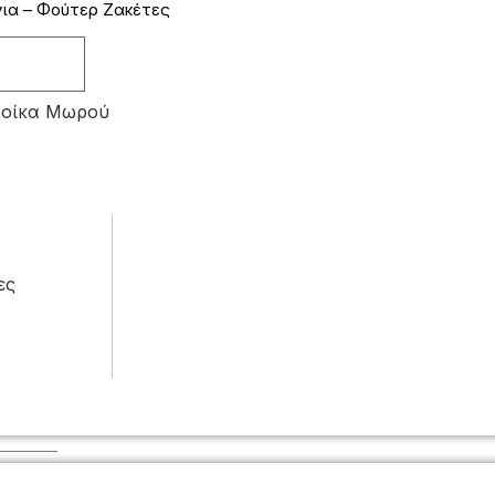
ια – Φούτερ Ζακέτες
ροίκα Μωρού
ες