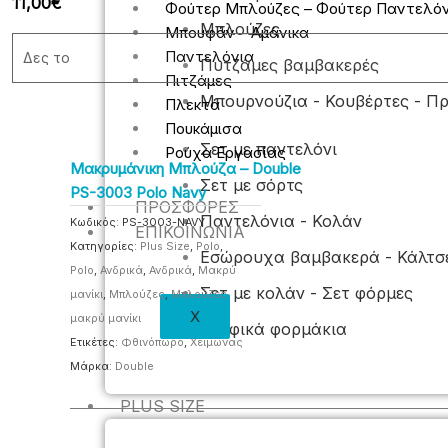
11,00
€
Φούτερ Μπλούζες – Φούτερ Παντελόν
Μπλούζες
Μπουφάν – Αμάνικα
Παντελόνια
Δες το
Πυτζάμες βαμβακερές
Πιτζάμες
Μπουρνούζια - Κουβέρτες - Π
Πλεκτά
Πουκάμισα
Σετ με παντελόνι
Ρούχα Εργασίας
Μακρυμάνικη Μπλούζα – Double
Σετ με σόρτς
PS-3003 Polo Navy
ΠΡΟΣΦΟΡΈΣ
Παντελόνια - Κολάν
Κωδικός:
PS-3003-NAVY
ΕΠΙΚΟΙΝΩΝΊΑ
Κατηγορίες:
Plus Size
,
Polo
,
Εσώρουχα βαμβακερά - Κάλτσ
Polo
,
Ανδρικά
,
Ανδρικά
,
Μακρύ
Σετ με κολάν - Σετ φόρμες
μανίκι
,
Μπλούζες
,
Μπλούζες
X
μακρύ μανίκι
Βρεφικά φορμάκια
Ετικέτες:
Φθινόπωρο
,
Χειμώνας
Μάρκα:
Double
PLUS SIZE