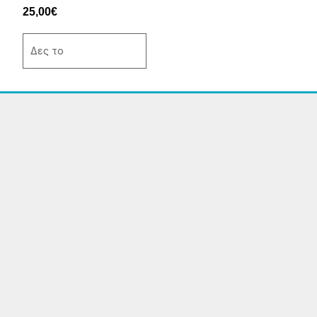
του
25,00
€
προϊόντος
Δες το