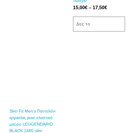
τεμάχια
στη
στη
15,00
€
–
17,50
€
σελίδα
σελίδα
του
του
Δες το
προϊόντος
προϊόντος
Αυτό
το
προϊόν
έχει
πολλαπλές
παραλλαγές.
Οι
επιλογές
μπορούν
να
Slim Fit Men’s Παντελόνι
επιλεγούν
εργασίας jean ελαστικό
στη
μαύρο LEGGENDARIO
σελίδα
BLACK 2485 slim