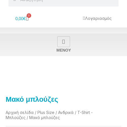
0
Cart
Λογαριασμός
0,00
€
MENOY
Μακό μπλούζες
Αρχική σελίδα
/
Plus Size
/
Ανδρικά
/
T-Shirt -
Μπλούζες
/ Μακό μπλούζες