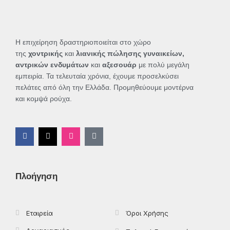
Η επιχείρηση δραστηριοποιείται στο χώρο
της
χοντρικής
και
λιανικής πώλησης γυναικείων,
αντρικών ενδυμάτων
και
αξεσουάρ
με πολύ μεγάλη
εμπειρία. Τα τελευταία χρόνια, έχουμε προσελκύσει
πελάτες από όλη την Ελλάδα. Προμηθεύουμε μοντέρνα
και κομψά ρούχα.
F
X
I
T
a
-
n
i
c
t
s
k
e
w
t
t
b
i
a
o
o
t
g
k
Πλοήγηση
o
t
r
k
e
a
-
r
m
f
Εταιρεία
Όροι Χρήσης