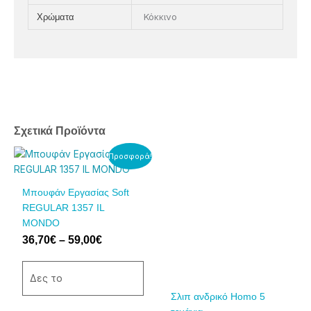
Κόκκινο
Χρώματα
Σχετικά Προϊόντα
Price
Price
Αυτό
Αυτό
Προσφορά!
range:
range:
το
το
36,70€
15,00€
προϊόν
προϊόν
Μπουφάν Εργασίας Soft
through
through
έχει
έχει
REGULAR 1357 IL
59,00€
17,50€
πολλαπλές
πολλαπλές
MONDO
παραλλαγές.
παραλλαγές.
36,70
€
–
59,00
€
Οι
Οι
επιλογές
επιλογές
μπορούν
μπορούν
Δες το
να
να
Σλιπ ανδρικό Homo 5
επιλεγούν
επιλεγούν