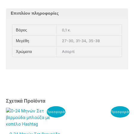
Επιπλέον πληροφορίες
0,1 κ.
Βάρος
27-30, 31-34, 35-38
Μεγέθη
Ασορτί
Χρώματα
Σχετικά Προϊόντα
Original
Η
Original
Η
Αυτό
Αυτό
Προσφορά!
Προσφορά!
price
τρέχουσα
price
τρέχουσα
το
το
was:
τιμή
was:
τιμή
προϊόν
προϊόν
14,00€.
είναι:
14,00€.
είναι:
έχει
έχει