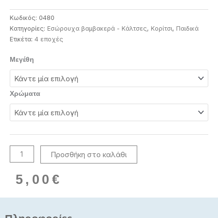
Κωδικός:
0480
Κατηγορίες:
Εσώρουχα βαμβακερά - Κάλτσες
,
Κορίτσι
,
Παιδικά
Ετικέτα:
4 εποχές
4
Μεγέθη
ζεύγη
κάλτσες
για
Χρώματα
κορίτσια
ποσότητα
Προσθήκη στο καλάθι
5,00
€