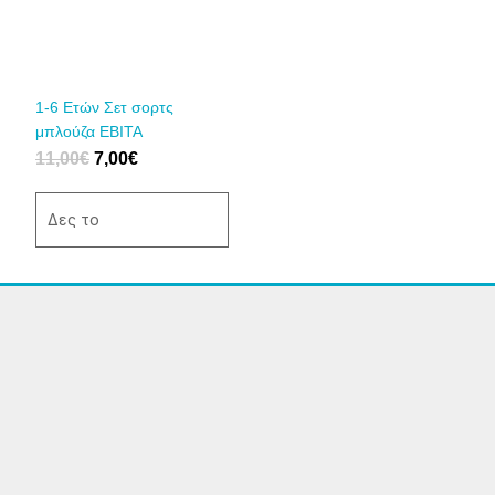
παραλλαγές.
Οι
επιλογές
μπορούν
να
1-6 Eτών Σετ σορτς
επιλεγούν
μπλούζα ΕΒΙΤΑ
στη
11,00
€
7,00
€
σελίδα
του
Δες το
προϊόντος