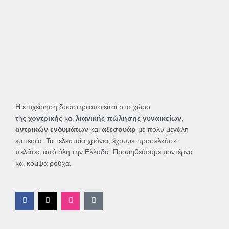
Η επιχείρηση δραστηριοποιείται στο χώρο
της
χοντρικής
και
λιανικής πώλησης γυναικείων,
αντρικών ενδυμάτων
και
αξεσουάρ
με πολύ μεγάλη
εμπειρία. Τα τελευταία χρόνια, έχουμε προσελκύσει
πελάτες από όλη την Ελλάδα. Προμηθεύουμε μοντέρνα
και κομψά ρούχα.
F
X
I
T
a
-
n
i
c
t
s
k
e
w
t
t
b
i
a
o