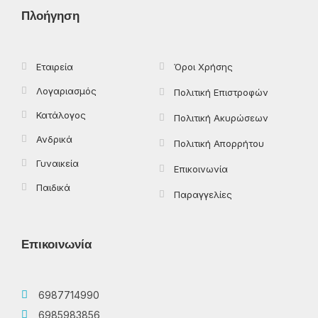
o
t
g
k
Πλοήγηση
o
t
r
k
e
a
-
r
m
f
Εταιρεία
Όροι Χρήσης
Λογαριασμός
Πολιτική Επιστροφών
Κατάλογος
Πολιτική Ακυρώσεων
Ανδρικά
Πολιτική Απορρήτου
Γυναικεία
Επικοινωνία
Παιδικά
Παραγγελίες
Επικοινωνία
6987714990
6985983856