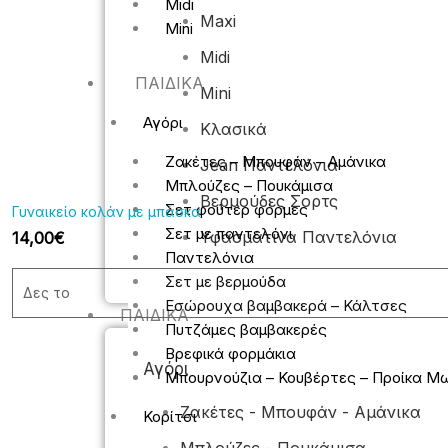
Midi
Maxi
Mini
Midi
ΠΑΙΔΙΚΆ
Mini
Αγόρι
Κλασικά
Ζακέτες – Μπουφάν – Αμάνικα
Jean Παντελόνια
Μπλούζες – Πουκάμισα
Βερμούδες Σορτς
Σετ φούτερ φόρμες
Γυναικείο κολάν με μπάσκα
Σετ με παντελόνι
Υφασμάτινα Παντελόνια
14,00
€
Παντελόνια
Σετ με βερμούδα
Δες το
Εσώρουχα βαμβακερά – Κάλτσες
ΠΑΙΔΙΚΆ
Πυτζάμες βαμβακερές
Βρεφικά φορμάκια
Αγόρι
Μπουρνούζια – Κουβέρτες – Προίκα Μ
Ζακέτες - Μπουφάν - Αμάνικα
Κορίτσι
Original
Η
price
τρέχουσα
Μπλούζες - Πουκάμισα