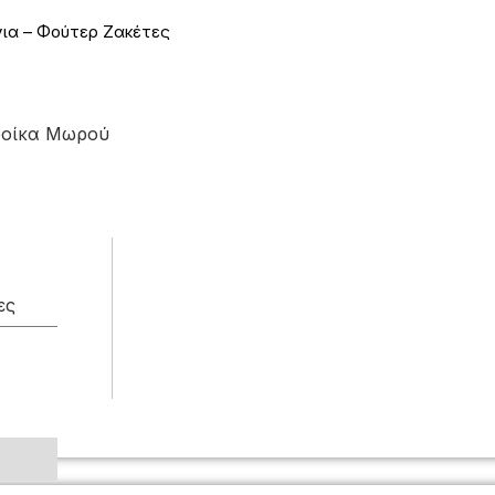
ια – Φούτερ Ζακέτες
ροίκα Μωρού
ες