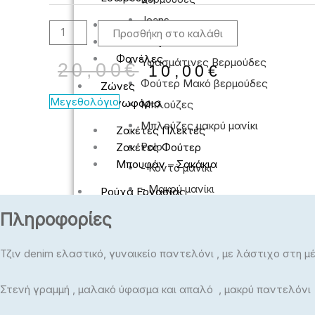
Jeans
Slip – Boxer
Προσθήκη στο καλάθι
Μαγιο
Κάλτσες
Φανέλες
Υφασμάτινες Βερμούδες
20,00
€
10,00
€
Φούτερ Μακό βερμούδες
Ζώνες
Μεγεθολόγιο
Πανωφόρια
Μπλούζες
Μπλούζες μακρύ μανίκι
Ζακέτες Πλεκτές
Polo
Ζακέτες Φούτερ
Μπουφάν – Σακάκια
- Κοντό μανίκι
- Μακρύ μανίκι
Ρούχα Εργασίας
Βερμούδες
T-Shirts
Πληροφορίες
Πλεκτά
Jeans
Φούτερ
Μαγιο
Τζιν denim ελαστικό, γυναικείο παντελόνι , με λάστιχο στη μ
Υφασμάτινες Βερμούδες
Πιτζάμες
Φούτερ Μακό βερμούδες
Στενή γραμμή , μαλακό ύφασμα και απαλό , μακρύ παντελόνι
Πιτζάμες