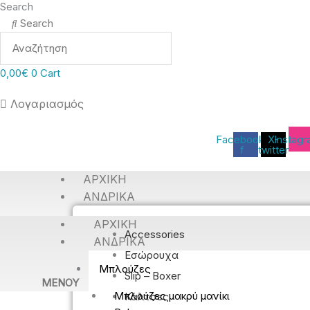
Search
Search
0,00
€
0
Cart
Λογαριασμός
Facebook-
X-
Instag
f
twitter
ΑΡΧΙΚΉ
ΑΝΔΡΙΚΆ
ΑΡΧΙΚΉ
Accessories
ΑΝΔΡΙΚΆ
Εσώρουχα
Μπλούζες
Slip – Boxer
MENOY
Μπλούζες μακρύ μανίκι
Κάλτσες