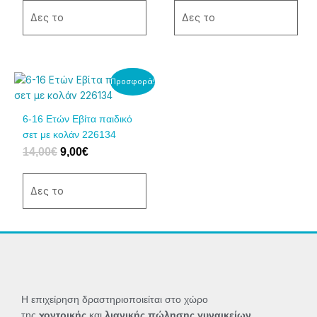
να
να
Δες το
Δες το
επιλεγούν
επιλεγούν
στη
στη
σελίδα
σελίδα
του
του
Original
Η
Αυτό
Προσφορά!
price
τρέχουσα
προϊόντος
προϊόντος
το
was:
τιμή
προϊόν
6-16 Ετών Εβίτα παιδικό
14,00€.
είναι:
έχει
σετ με κολάν 226134
9,00€.
πολλαπλές
14,00
€
9,00
€
παραλλαγές.
Οι
επιλογές
Δες το
μπορούν
να
επιλεγούν
στη
σελίδα
του
προϊόντος
Η επιχείρηση δραστηριοποιείται στο χώρο
της
χοντρικής
και
λιανικής πώλησης γυναικείων,