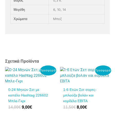
0,3 κ.
Βάρος
6, 10, 14
Μεγέθη
Μπεζ
Χρώματα
Σχετικά Προϊόντα
Original
Η
Original
Η
Αυτό
Αυτό
Προσφορά!
Προσφορά!
price
τρέχουσα
price
τρέχουσα
το
το
was:
τιμή
was:
τιμή
προϊόν
προϊόν
14,00€.
είναι:
11,50€.
είναι:
έχει
έχει
0-24 Μηνών Σετ με
1-6 Eτών Σετ σορτς-
9,00€.
8,00€.
πολλαπλές
πολλαπλές
καπέλο Hashtag 226602
μπλούζα βολάν και
παραλλαγές.
παραλλαγές.
Μπλε-Γκρι
κορδέλα ΕΒΙΤΑ
Οι
Οι
14,00
€
9,00
€
11,50
€
8,00
€
επιλογές
επιλογές
μπορούν
μπορούν