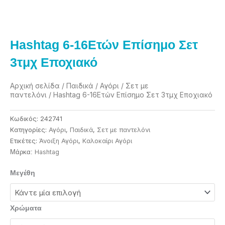
Hashtag 6-16Ετών Επίσημο Σετ
3τμχ Εποχιακό
Αρχική σελίδα
/
Παιδικά
/
Αγόρι
/
Σετ με
παντελόνι
/ Hashtag 6-16Ετών Επίσημο Σετ 3τμχ Εποχιακό
Κωδικός:
242741
Κατηγορίες:
Αγόρι
,
Παιδικά
,
Σετ με παντελόνι
Ετικέτες:
Άνοιξη Αγόρι
,
Καλοκαίρι Αγόρι
Ηashtag
Μάρκα:
Hashtag
Μεγέθη
6-
16Ετών
Επίσημο
Χρώματα
Σετ