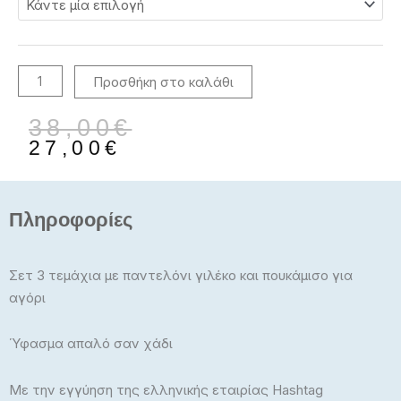
3τμχ
Εποχιακό
ποσότητα
Προσθήκη στο καλάθι
Original
Η
38,00
€
price
τρέχουσα
27,00
€
was:
τιμή
38,00€.
είναι:
27,00€.
Πληροφορίες
Σετ 3 τεμάχια με παντελόνι γιλέκο και πουκάμισο για
αγόρι
Ύφασμα απαλό σαν χάδι
Με την εγγύηση της ελληνικής εταιρίας Hashtag