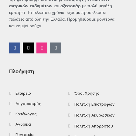
αντρικών ενδυμάτων
και
αξεσουάρ
με πολύ μεγάλη
εμπειρία. Τα τελευταία χρόνια, έχουμε προσελκύσει
πελάτες από όλη την Ελλάδα. Προμηθεύουμε μοντέρνα
και κομψά ρούχα.
F
X
I
T
a
-
n
i
c
t
s
k
e
w
t
t
b
i
a
o
o
t
g
k
Πλοήγηση
o
t
r
k
e
a
-
r
m
f
Εταιρεία
Όροι Χρήσης
Λογαριασμός
Πολιτική Επιστροφών
Κατάλογος
Πολιτική Ακυρώσεων
Ανδρικά
Πολιτική Απορρήτου
Γυναικεία