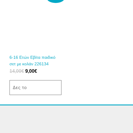
price
τρέχουσα
το
was:
τιμή
προϊόν
14,00€.
είναι:
έχει
9,00€.
πολλαπλές
παραλλαγές.
Οι
επιλογές
μπορούν
να
6-16 Ετών Εβίτα παιδικό
επιλεγούν
σετ με κολάν 226134
στη
14,00
€
9,00
€
σελίδα
του
Δες το
προϊόντος