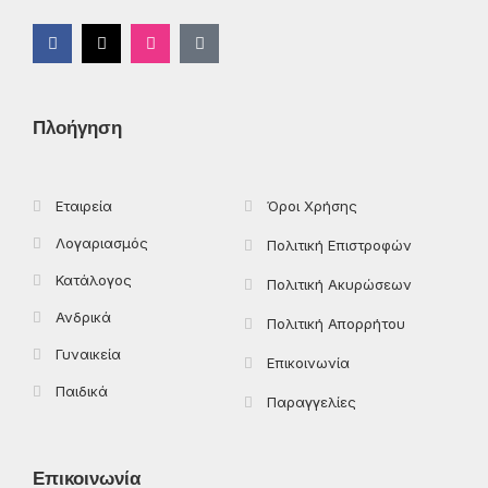
F
X
I
T
a
-
n
i
c
t
s
k
e
w
t
t
b
i
a
o
o
t
g
k
Πλοήγηση
o
t
r
k
e
a
-
r
m
f
Εταιρεία
Όροι Χρήσης
Λογαριασμός
Πολιτική Επιστροφών
Κατάλογος
Πολιτική Ακυρώσεων
Ανδρικά
Πολιτική Απορρήτου
Γυναικεία
Επικοινωνία
Παιδικά
Παραγγελίες
Επικοινωνία