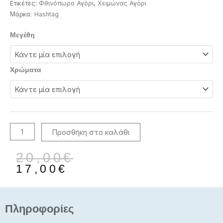
Ετικέτες:
Φθινόπωρο Αγόρι
,
Χειμώνας Αγόρι
Ηashtag
Μάρκα:
Hashtag
Μεγέθη
1-
6Eτών
Παιδική
Χρώματα
Φόρμα
Χειμερινή
Αχνούδιαστο
243827
ΜΠΛΕ-
Προσθήκη στο καλάθι
ΠΡΑΣΙΝΟ
ποσότητα
Original
Η
20,00
€
price
τρέχουσα
17,00
€
was:
τιμή
20,00€.
είναι:
17,00€.
Πληροφορίες