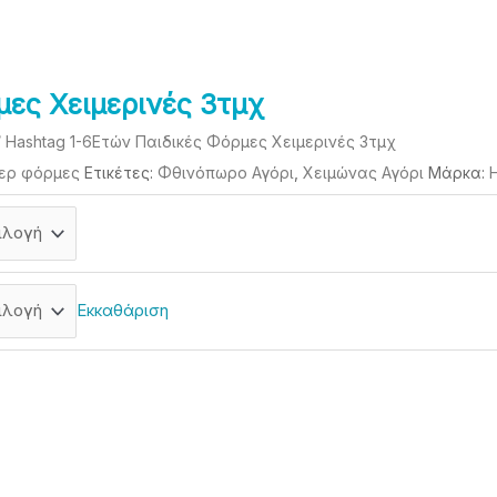
μες Χειμερινές 3τμχ
 Hashtag 1-6Eτών Παιδικές Φόρμες Χειμερινές 3τμχ
ερ φόρμες
Ετικέτες:
Φθινόπωρο Αγόρι
,
Χειμώνας Αγόρι
Μάρκα:
Εκκαθάριση