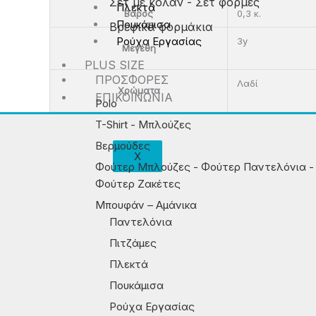
Σετ με κολάν - Σετ φόρμες
Πλεκτά
Βάρος
0,3 κ.
Πουκάμισα
Βρεφικά φορμάκια
Ρούχα Εργασίας
3y
Μεγέθη
PLUS SIZE
ΠΡΟΣΦΟΡΈΣ
Λαδί
Χρώματα
ΕΠΙΚΟΙΝΩΝΊΑ
Polo
T-Shirt - Μπλούζες
Βερμούδες
X
Φούτερ Μπλούζες - Φούτερ Παντελόνια -
Φούτερ Ζακέτες
Μπουφάν – Αμάνικα
Παντελόνια
Πιτζάμες
Πλεκτά
Πουκάμισα
Ρούχα Εργασίας