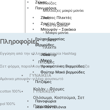
Ζώνες
Μπλούζες
Πανωφόρια
Μπλούζες μακρύ μανίκι
Ζακέτες Πλεκτές
Polo
Ζακέτες Φούτερ
- Κοντό μανίκι
Μπουφάν – Σακάκια
- Μακρύ μανίκι
Ρούχα Εργασίας
T-Shirts
Πληροφορίες
Βερμούδες
Πλεκτά
Εγγύηση από την ελληνική εταιρία Hashtag
Jeans
Φούτερ
Μαγιο
Πιτζάμες
Υφασμάτινες Βερμούδες
Σετ φόρμα, παραλλαγής παντελόνι και μπλούζα
Φούτερ Μακό βερμούδες
ΓΥΝΑΙΚΕΊΑ
Αμάνικο μπουφάν-γιλέκο φουσκωτό
Πιτζάμες
Κολάν - Φόρμες
ΓΥΝΑΙΚΕΊΑ
cotton 100%
Ολόσωμα, Κοστούμια, Σετ
Πανοφώρια
pol 100%
Πανωφόρια
Jean Παντελόνια