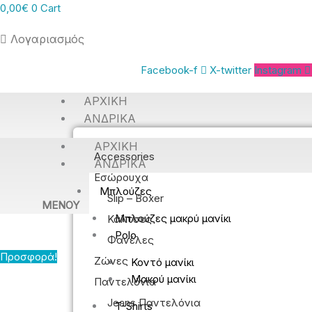
0,00
€
0
Cart
Λογαριασμός
Facebook-f
X-twitter
Instagram
ΑΡΧΙΚΉ
ΑΝΔΡΙΚΆ
ΑΡΧΙΚΉ
Accessories
ΑΝΔΡΙΚΆ
Εσώρουχα
Μπλούζες
Slip – Boxer
MENOY
Μπλούζες μακρύ μανίκι
Κάλτσες
Polo
Φανέλες
Προσφορά!
Ζώνες
Κοντό μανίκι
Μακρύ μανίκι
Παντελόνια
Jeans Παντελόνια
T-Shirts