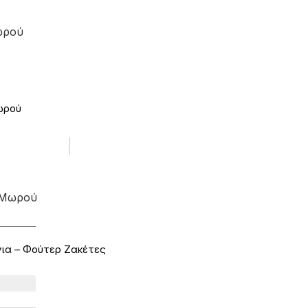
ωρού
ωρού
 Μωρού
ια – Φούτερ Ζακέτες