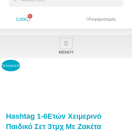
0
Cart
Λογαριασμός
0,00
€
MENOY
Προσφορά!
Hashtag 1-6Ετών Χειμερινό
Παιδικό Σετ 3τμχ Με Ζακέτα