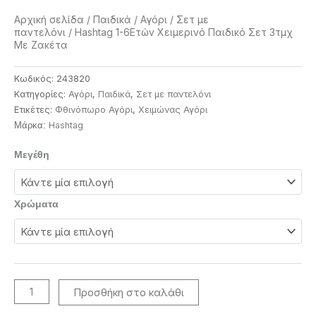
Αρχική σελίδα
/
Παιδικά
/
Αγόρι
/
Σετ με
παντελόνι
/ Hashtag 1-6Ετών Χειμερινό Παιδικό Σετ 3τμχ
Με Ζακέτα
Κωδικός:
243820
Κατηγορίες:
Αγόρι
,
Παιδικά
,
Σετ με παντελόνι
Ετικέτες:
Φθινόπωρο Αγόρι
,
Χειμώνας Αγόρι
Ηashtag
Μάρκα:
Hashtag
Μεγέθη
1-
6Ετών
Χειμερινό
Χρώματα
Παιδικό
Σετ
3τμχ
Με
Ζακέτα
Προσθήκη στο καλάθι
ποσότητα