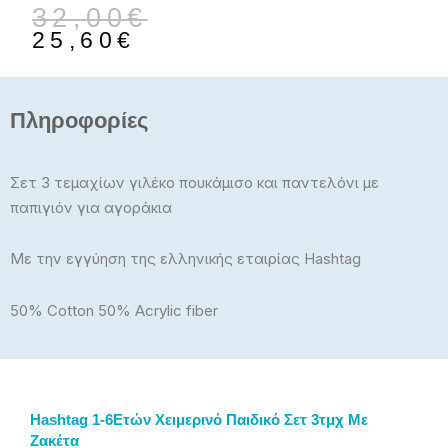
Original
Η
32,00
€
price
τρέχουσα
25,60
€
was:
τιμή
32,00€.
είναι:
25,60€.
Πληροφορίες
Σετ 3 τεμαχίων γιλέκο πουκάμισο και παντελόνι με
παπιγιόν για αγοράκια
Με την εγγύηση της ελληνικής εταιρίας Hashtag
50% Cotton 50% Acrylic fiber
Hashtag 1-6Ετών Χειμερινό Παιδικό Σετ 3τμχ Με
Ζακέτα