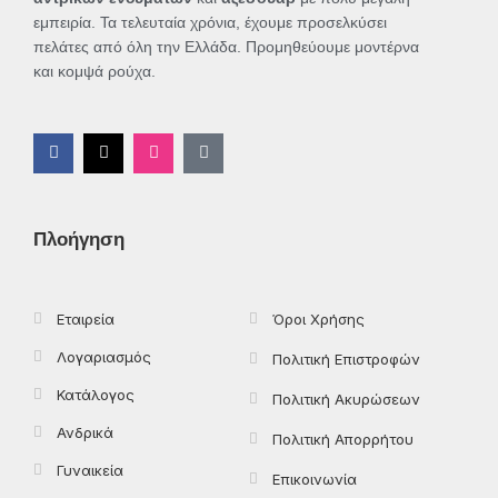
εμπειρία. Τα τελευταία χρόνια, έχουμε προσελκύσει
πελάτες από όλη την Ελλάδα. Προμηθεύουμε μοντέρνα
και κομψά ρούχα.
F
X
I
T
a
-
n
i
c
t
s
k
e
w
t
t
b
i
a
o
o
t
g
k
Πλοήγηση
o
t
r
k
e
a
-
r
m
f
Εταιρεία
Όροι Χρήσης
Λογαριασμός
Πολιτική Επιστροφών
Κατάλογος
Πολιτική Ακυρώσεων
Ανδρικά
Πολιτική Απορρήτου
Γυναικεία
Επικοινωνία