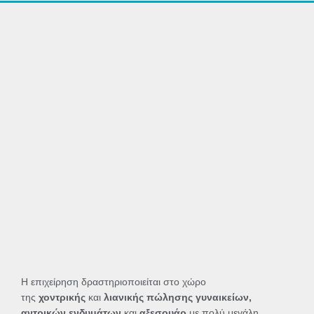
Η επιχείρηση δραστηριοποιείται στο χώρο
της
χοντρικής
και
λιανικής πώλησης γυναικείων,
αντρικών ενδυμάτων
και
αξεσουάρ
με πολύ μεγάλη