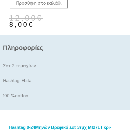
Προσθήκη στο καλάθι
ποσότητα
Original
Η
12,00
€
price
τρέχουσα
8,00
€
was:
τιμή
12,00€.
είναι:
8,00€.
Πληροφορίες
Σετ 3 τεμαχίων
Hashtag-Ebita
100 %cotton
Hashtag 0-24Μηνών Βρεφικό Σετ 3τμχ MI271 Γκρι-