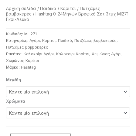
Αρχική σελίδα
/
Παιδικά
/
Κορίτσι
/
Πυτζάμες
βαμβακερές
/ Hashtag 0-24Μηνών Βρεφικό Σετ 3τμχ MI271
Γκρι-Λευκό
Κωδικός:
MI-271
Κατηγορίες:
Αγόρι
,
Κορίτσι
,
Παιδικά
,
Πυτζάμες βαμβακερές
,
Πυτζάμες βαμβακερές
Ετικέτες:
Καλοκαίρι Αγόρι
,
Καλοκαίρι Κορίτσι
,
Χειμώνας Αγόρι
,
Χειμώνας Κορίτσι
Ηashtag
Μάρκα:
Hashtag
Μεγέθη
0-
24Μηνών
Βρεφικό
Χρώματα
Σετ
3τμχ
MI271
Γκρι-
Λευκό