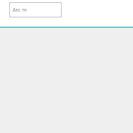
του
Δες το
προϊόντος