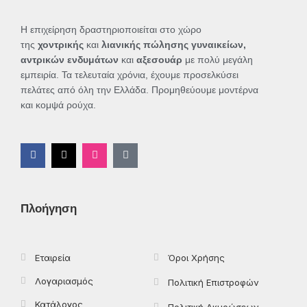
Η επιχείρηση δραστηριοποιείται στο χώρο
της
χοντρικής
και
λιανικής πώλησης γυναικείων,
αντρικών ενδυμάτων
και
αξεσουάρ
με πολύ μεγάλη
εμπειρία. Τα τελευταία χρόνια, έχουμε προσελκύσει
πελάτες από όλη την Ελλάδα. Προμηθεύουμε μοντέρνα
και κομψά ρούχα.
F
X
I
T
a
-
n
i
c
t
s
k
e
w
t
t
b
i
a
o
o
t
g
k
Πλοήγηση
o
t
r
k
e
a
-
r
m
f
Εταιρεία
Όροι Χρήσης
Λογαριασμός
Πολιτική Επιστροφών
Κατάλογος
Πολιτική Ακυρώσεων