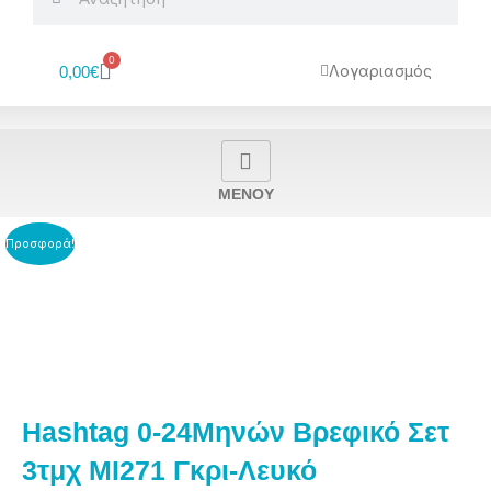
0
Cart
Λογαριασμός
0,00
€
MENOY
Προσφορά!
Hashtag 0-24Μηνών Βρεφικό Σετ
3τμχ MI271 Γκρι-Λευκό