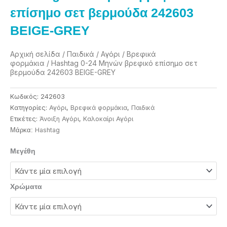
επίσημο σετ βερμούδα 242603
BEIGE-GREY
Αρχική σελίδα
/
Παιδικά
/
Αγόρι
/
Βρεφικά
φορμάκια
/ Hashtag 0-24 Μηνών βρεφικό επίσημο σετ
βερμούδα 242603 BEIGE-GREY
Κωδικός:
242603
Κατηγορίες:
Αγόρι
,
Βρεφικά φορμάκια
,
Παιδικά
Ετικέτες:
Άνοιξη Αγόρι
,
Καλοκαίρι Αγόρι
Ηashtag
Μάρκα:
Hashtag
Μεγέθη
0-
24
Μηνών
Χρώματα
βρεφικό
επίσημο
σετ