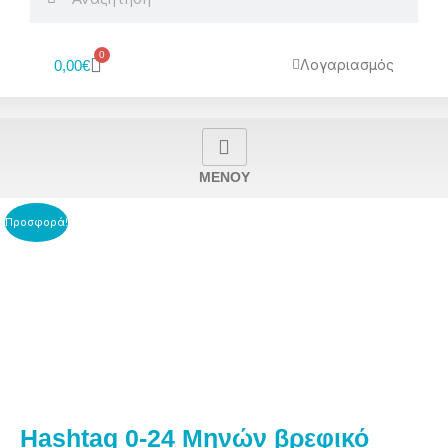
0
Cart
Λογαριασμός
0,00
€
MENOY
Προσφορά!
Hashtag 0-24 Μηνών βρεφικό