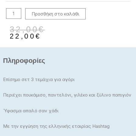
βερμούδα
242603
Προσθήκη στο καλάθι
BEIGE-
GREY
ποσότητα
Original
Η
32,00
€
price
τρέχουσα
22,00
€
was:
τιμή
32,00€.
είναι:
22,00€.
Πληροφορίες
Επίσημο σετ 3 τεμάχια για αγόρι
Περιέχει πουκάμισο, παντελόνι, γιλέκο και ξύλινο παπιγιόν
Ύφασμα απαλό σαν χάδι
Με την εγγύηση της ελληνικής εταιρίας Hashtag