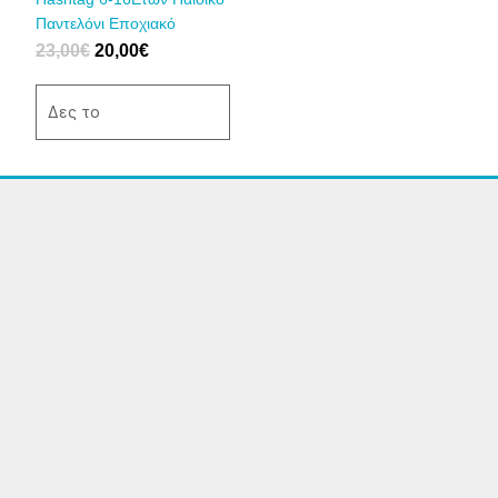
επιλεγούν
Παντελόνι Εποχιακό
στη
23,00
€
20,00
€
σελίδα
του
Δες το
προϊόντος