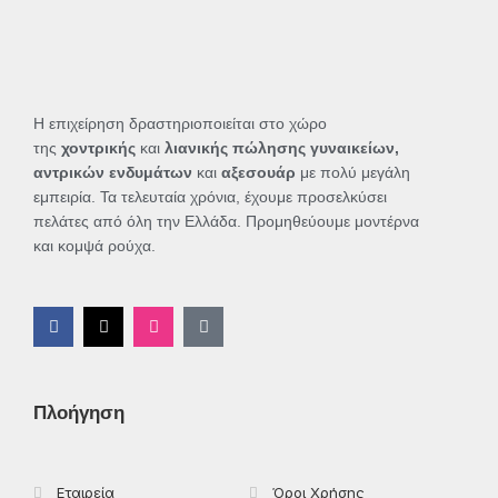
Η επιχείρηση δραστηριοποιείται στο χώρο
της
χοντρικής
και
λιανικής πώλησης γυναικείων,
αντρικών ενδυμάτων
και
αξεσουάρ
με πολύ μεγάλη
εμπειρία. Τα τελευταία χρόνια, έχουμε προσελκύσει
πελάτες από όλη την Ελλάδα. Προμηθεύουμε μοντέρνα
και κομψά ρούχα.
F
X
I
T
a
-
n
i
c
t
s
k
e
w
t
t
b
i
a
o
o
t
g
k
Πλοήγηση
o
t
r
k
e
a
-
r
m
f
Εταιρεία
Όροι Χρήσης