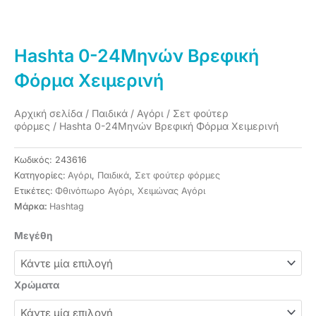
Hashta 0-24Μηνών Βρεφική
Φόρμα Χειμερινή
Αρχική σελίδα
/
Παιδικά
/
Αγόρι
/
Σετ φούτερ
φόρμες
/ Hashta 0-24Μηνών Βρεφική Φόρμα Χειμερινή
Κωδικός:
243616
Κατηγορίες:
Αγόρι
,
Παιδικά
,
Σετ φούτερ φόρμες
Ετικέτες:
Φθινόπωρο Αγόρι
,
Χειμώνας Αγόρι
Μάρκα:
Ηashtag
Hashta
Μεγέθη
0-
24Μηνών
Βρεφική
Χρώματα
Φόρμα
Χειμερινή