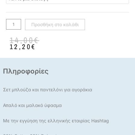
ποσότητα
Προσθήκη στο καλάθι
Original
Η
14,00
€
price
τρέχουσα
12,20
€
was:
τιμή
14,00€.
είναι:
12,20€.
Πληροφορίες
Σετ μπλούζα και παντελόνι για αγοράκια
Απαλό και μαλακό ύφασμα
Με την εγγύηση της ελληνικής εταιρίας Hashtag