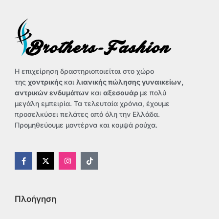
του
προϊόντος
Η επιχείρηση δραστηριοποιείται στο χώρο
της
χοντρικής
και
λιανικής πώλησης γυναικείων,
αντρικών ενδυμάτων
και
αξεσουάρ
με πολύ
μεγάλη εμπειρία. Τα τελευταία χρόνια, έχουμε
προσελκύσει πελάτες από όλη την Ελλάδα.
Προμηθεύουμε μοντέρνα και κομψά ρούχα.
F
X
I
T
a
-
n
i
c
t
s
k
e
w
t
t
b
i
a
o
o
t
g
k
Πλοήγηση
o
t
r
k
e
a
-
r
m