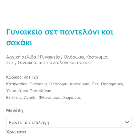
Γυναικείο σετ παντελόνι και
σακάκι
Αρχική σελίδα
/
Γυναικεία
/
Ολόσωμα, Κοστούμια,
Σετ
/ Γυναικείο σετ παντελόνι και σακάκι
Κωδικός:
kos 123
Κατηγορίες:
Γυναικεία
,
Ολόσωμα, Κοστούμια, Σετ
,
Προσφορές
,
Υφασμάτινα Παντελόνια
Ετικέτες:
Άνοιξη
,
Φθινόπωρο
,
Χειμώνας
Γυναικείο
Μεγέθη
σετ
παντελόνι
και
Χρώματα
σακάκι