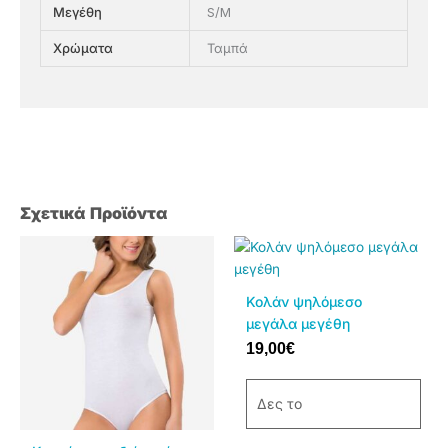
S/M
Μεγέθη
Ταμπά
Χρώματα
Σχετικά Προϊόντα
Αυτό
Αυτό
το
το
προϊόν
προϊόν
Κολάν ψηλόμεσο
έχει
έχει
μεγάλα μεγέθη
πολλαπλές
πολλαπλές
19,00
€
παραλλαγές.
παραλλαγές.
Οι
Οι
επιλογές
επιλογές
Δες το
μπορούν
μπορούν
να
να