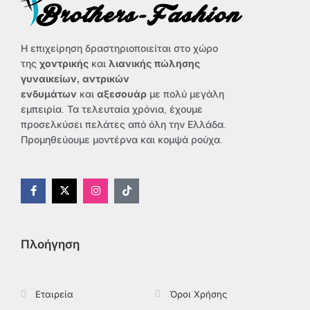
σελίδα
του
προϊόντος
Η επιχείρηση δραστηριοποιείται στο χώρο
της
χοντρικής
και
λιανικής πώλησης
γυναικείων, αντρικών
ενδυμάτων
και
αξεσουάρ
με πολύ μεγάλη
εμπειρία. Τα τελευταία χρόνια, έχουμε
προσελκύσει πελάτες από όλη την Ελλάδα.
Προμηθεύουμε μοντέρνα και κομψά ρούχα.
F
X
I
T
a
-
n
i
c
t
s
k
e
w
t
t
b
i
a
o
o
t
g
k
Πλοήγηση
o
t
r
k
e
a
-
r
m
f
Εταιρεία
Όροι Χρήσης