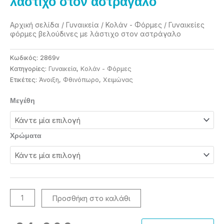
λάστιχο στον αστράγαλο
Αρχική σελίδα
/
Γυναικεία
/
Κολάν - Φόρμες
/ Γυναικείες
φόρμες βελούδινες με λάστιχο στον αστράγαλο
Κωδικός:
2869v
Κατηγορίες:
Γυναικεία
,
Κολάν - Φόρμες
Ετικέτες:
Άνοιξη
,
Φθινόπωρο
,
Χειμώνας
Γυναικείες
Μεγέθη
φόρμες
βελούδινες
με
Χρώματα
λάστιχο
στον
αστράγαλο
ποσότητα
Προσθήκη στο καλάθι