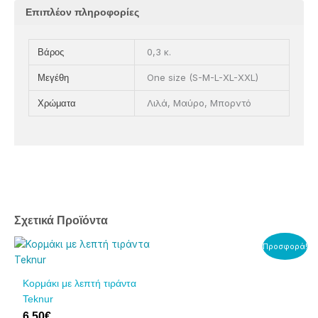
Επιπλέον πληροφορίες
0,3 κ.
Βάρος
One size (S-M-L-XL-XXL)
Μεγέθη
Λιλά, Μαύρο, Μπορντό
Χρώματα
Σχετικά Προϊόντα
Original
Η
Αυτό
Αυτό
Προσφορά!
price
τρέχουσα
το
το
was:
τιμή
προϊόν
προϊόν
Κορμάκι με λεπτή τιράντα
25,00€.
είναι:
έχει
έχει
Teknur
15,00€.
πολλαπλές
πολλαπλές
6,50
€