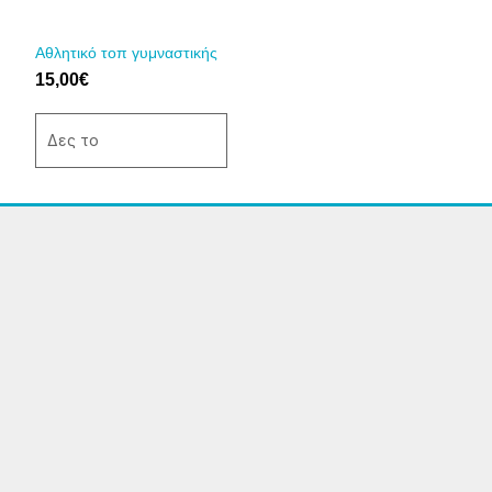
μπορούν
να
Αθλητικό τοπ γυμναστικής
επιλεγούν
15,00
€
στη
σελίδα
Δες το
του
προϊόντος