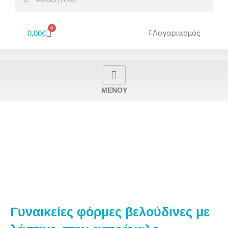
0
Cart
Λογαριασμός
0,00
€
MENOY
Γυναικείες φόρμες βελούδινες με