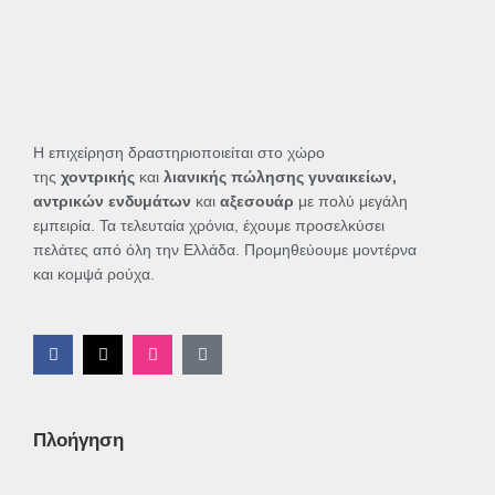
Η επιχείρηση δραστηριοποιείται στο χώρο
της
χοντρικής
και
λιανικής πώλησης γυναικείων,
αντρικών ενδυμάτων
και
αξεσουάρ
με πολύ μεγάλη
εμπειρία. Τα τελευταία χρόνια, έχουμε προσελκύσει
πελάτες από όλη την Ελλάδα. Προμηθεύουμε μοντέρνα
και κομψά ρούχα.
F
X
I
T
a
-
n
i
c
t
s
k
e
w
t
t
b
i
a
o
o
t
g
k
Πλοήγηση
o
t
r
k
e
a
-
r
m
f