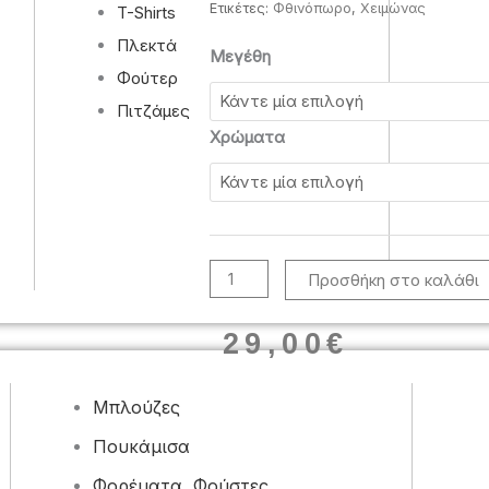
Ετικέτες:
Φθινόπωρο
,
Χειμώνας
T-Shirts
Πλεκτά
Γυναικεία
Μεγέθη
Φούτερ
πλεκτή
μπλούζα
Πιτζάμες
με
Χρώματα
σχέδιο
λουλούδι
ποσότητα
Προσθήκη στο καλάθι
29,00
€
Μπλούζες
Πουκάμισα
Φορέματα, Φούστες