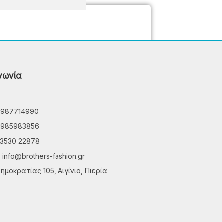
νωνία
6987714990
6985983856
3530 22878
info@brothers-fashion.gr
ημοκρατίας 105, Αιγίνιο, Πιερία