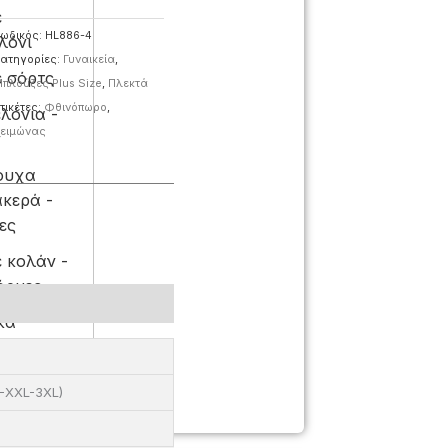
ε
ωδικός:
HL886-4
λόνι
ατηγορίες:
Γυναικεία
,
ε σόρτς
πλούζες Plus Size
,
Πλεκτά
τικέτες:
Φθινόπωρο
,
λόνια -
ειμώνας
ν
ουχα
κερά -
ες
ε κολάν -
όρμες
κά
κια
L-XXL-3XL)