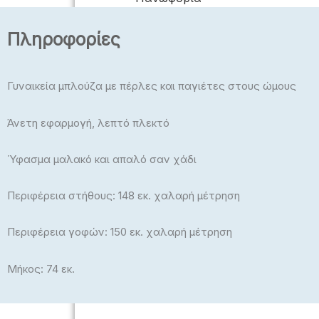
Πλεκτά
Πληροφορίες
Μπλούζες, Crop Top
Μπλούζες Plus Size
Γυναικεία μπλούζα με πέρλες και παγιέτες στους ώμους
Εσώρουχα – Πυτζάμαμες –
Κάλτσες – Καλσόν
Άνετη εφαρμογή, λεπτό πλεκτό
Ύφασμα μαλακό και απαλό σαν χάδι
Περιφέρεια στήθους: 148 εκ. χαλαρή μέτρηση
Περιφέρεια γοφών: 150 εκ. χαλαρή μέτρηση
ΠΑΙΔΙΚΆ
Μήκος: 74 εκ.
Αγόρι