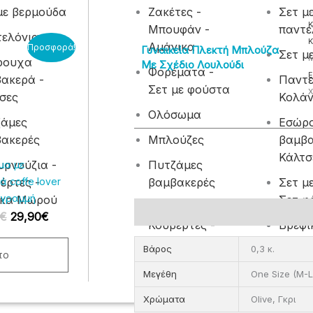
με βερμούδα
Ζακέτες -
Σετ μ
Κ
Μπουφάν -
παντε
ελόνια
Original
Η
Κ
Αμάνικα
Προσφορά!
Γυναικεία Πλεκτή Μπλούζα
Σετ μ
price
τρέχουσα
Μ
ρουχα
Με Σχέδιο Λουλούδι
was:
τιμή
Φορέματα -
Ε
ακερά -
Παντε
39,00€.
είναι:
Σετ με φούστα
Χ
σες
Κολά
29,90€.
λές
Ολόσωμα
ζάμες
Εσώρ
αγές.
ακερές
Μπλούζες
βαμβα
Κάλτσ
ς
ρνούζια -
Πυτζάμες
μα με
ν
έρτες -
βαμβακερές
Σετ μ
ά coffe lover
 γραμμή
ίκα Μωρού
Σετ φ
Μπουρνούζια -
ύν
Επιπλέον πληροφορίες
€
29,90
€
Κουβέρτες -
Βρεφι
Προίκα Μωρού
φορμά
Βάρος
0,3 κ.
το
Μεγέθη
One Size (M-
τος
Χρώματα
Olive, Γκρι