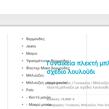
Βερμούδες
Jeans
Μαγιο
Υφασμάτινες Βερμούδες
Γυναικεία πλεκτή μπ
Φούτερ Μακό βερμούδες
σχέδιο λουλούδι
Μπλούζες
Μπλούζες μακρύ μανίκι
Αρχική σελίδα
/
Γυναικεία
/
Μπλούζες
πλεκτή μπλούζα με σχέδιο λουλούδι
Polo
- Κοντό μανίκι
Κωδικός:
HL886-4
- Μακρύ μανίκι
Κατηγορίες:
Γυναικεία
,
Μπλούζες Plus Si