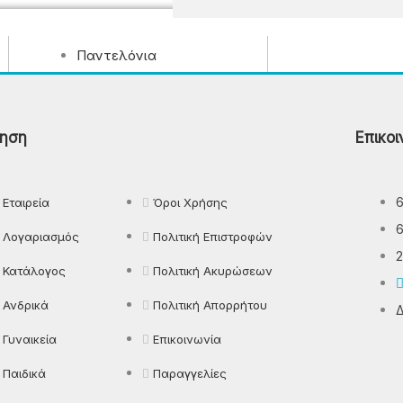
Παντελόνια
Πιτζάμες
Πλεκτά
Πουκάμισα
ηση
Επικοι
Ρούχα Εργασίας
Εταιρεία
Όροι Χρήσης
Λογαριασμός
Πολιτική Επιστροφών
2
Κατάλογος
Πολιτική Ακυρώσεων
Ανδρικά
Πολιτική Απορρήτου
Δ
Γυναικεία
Επικοινωνία
Παιδικά
Παραγγελίες