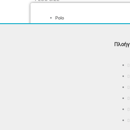
Polo
T-Shirt - Μπλούζες
Βερμούδες
Φούτερ Μπλούζες - Φούτερ
Πλοήγ
Παντελόνια - Φούτερ Ζακέτες
Μπουφάν – Αμάνικα
ΠΡΟΣΦΟΡΈΣ
ΕΠΙΚΟΙΝΩΝΊΑ
X