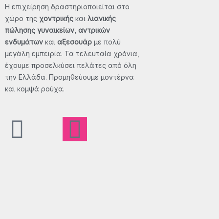
Η επιχείρηση δραστηριοποιείται στο
χώρο της
χοντρικής
και
λιανικής
πώλησης γυναικείων, αντρικών
ενδυμάτων
και
αξεσουάρ
με πολύ
μεγάλη εμπειρία. Τα τελευταία χρόνια,
έχουμε προσελκύσει πελάτες από όλη
την Ελλάδα. Προμηθεύουμε μοντέρνα
και κομψά ρούχα.
F
X
I
T
a
-
n
i
c
t
s
k
e
w
t
t