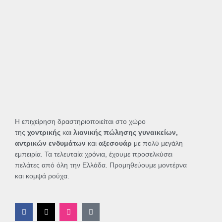
Η επιχείρηση δραστηριοποιείται στο χώρο
της
χοντρικής
και
λιανικής πώλησης γυναικείων,
αντρικών ενδυμάτων
και
αξεσουάρ
με πολύ μεγάλη
εμπειρία. Τα τελευταία χρόνια, έχουμε προσελκύσει
πελάτες από όλη την Ελλάδα. Προμηθεύουμε μοντέρνα
και κομψά ρούχα.
F
X
I
T
a
-
n
i
c
t
s
k