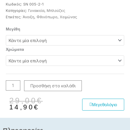
Κωδικός:
SN 005-2-1
Κατηγορίες:
Γυναικεία
,
Μπλούζες
Ετικέτες:
Άνοιξη
,
Φθινόπωρο
,
Χειμώνας
Γυναικεία
Μεγέθη
μπλούζα
lourex
ποσότητα
Χρώματα
Προσθήκη στο καλάθι
Original
Η
29,00
€
Μεγεθολόγιο
price
τρέχουσα
14,90
€
was:
τιμή
29,00€.
είναι:
14,90€.