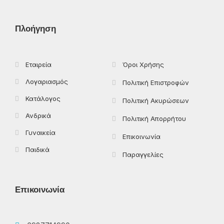
e
w
t
t
b
i
a
o
o
t
g
k
Πλοήγηση
o
t
r
k
e
a
-
r
m
f
Εταιρεία
Όροι Χρήσης
Λογαριασμός
Πολιτική Επιστροφών
Κατάλογος
Πολιτική Ακυρώσεων
Ανδρικά
Πολιτική Απορρήτου
Γυναικεία
Επικοινωνία
Παιδικά
Παραγγελίες
Επικοινωνία