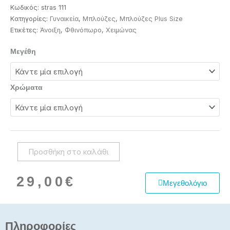
Κωδικός:
stras 111
Κατηγορίες:
Γυναικεία
,
Μπλούζες
,
Μπλούζες Plus Size
Ετικέτες:
Άνοιξη
,
Φθινόπωρο
,
Χειμώνας
Γυναικεία
Μεγέθη
μπλούζα
με
στρας
Χρώματα
ποσότητα
Προσθήκη στο καλάθι
29,00
€
Μεγεθολόγιο
Πληροφορίες