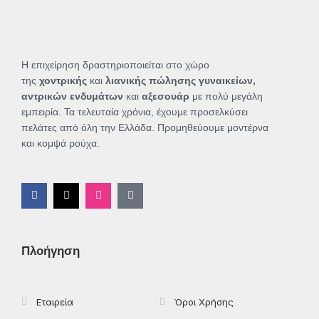
Η επιχείρηση δραστηριοποιείται στο χώρο
της
χοντρικής
και
λιανικής πώλησης γυναικείων,
αντρικών ενδυμάτων
και
αξεσουάρ
με πολύ μεγάλη
εμπειρία. Τα τελευταία χρόνια, έχουμε προσελκύσει
πελάτες από όλη την Ελλάδα. Προμηθεύουμε μοντέρνα
και κομψά ρούχα.
F
X
I
T
a
-
n
i
c
t
s
k
e
w
t
t
b
i
a
o
o
t
g
k
Πλοήγηση
o
t
r
k
e
a
-
r
m
f
Εταιρεία
Όροι Χρήσης