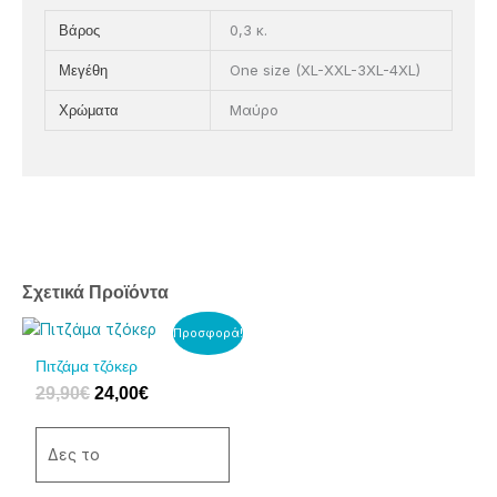
0,3 κ.
Βάρος
One size (XL-XXL-3XL-4XL)
Μεγέθη
Μαύρο
Χρώματα
Σχετικά Προϊόντα
Original
Η
Αυτό
Αυτό
Προσφορά!
price
τρέχουσα
το
το
Πιτζάμα τζόκερ
was:
τιμή
προϊόν
προϊόν
29,90
€
24,00
€
29,90€.
είναι:
έχει
έχει
24,00€.
πολλαπλές
πολλαπλές
παραλλαγές.
παραλλαγές.
Δες το
Οι
Οι