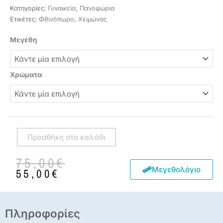
Κατηγορίες:
Γυναικεία
,
Πανοφώρια
Ετικέτες:
Φθινόπωρο
,
Χειμώνας
Γυναικείο
Μεγέθη
bomber
γυαλιστερό
μπουφάν
Χρώματα
ποσότητα
Προσθήκη στο καλάθι
Original
Η
75,00
€
price
τρέχουσα
Μεγεθολόγιο
55,00
€
was:
τιμή
75,00€.
είναι:
55,00€.
Πληροφορίες