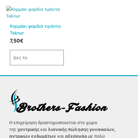
Αυτό
το
προϊόν
Κορμάκι φαρδιά τιράντα
έχει
Teknur
πολλαπλές
7,50
€
παραλλαγές.
Οι
επιλογές
Δες το
μπορούν
να
επιλεγούν
στη
σελίδα
του
προϊόντος
Η επιχείρηση δραστηριοποιείται στο χώρο
της
χοντρικής
και
λιανικής πώλησης γυναικείων,
αντρικών ενδυμάτων
και
αξεσουάρ
με πολύ