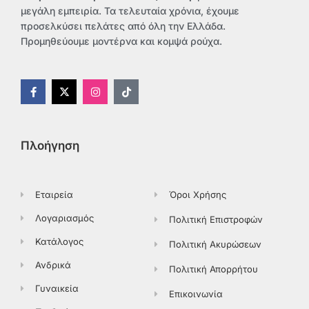
μεγάλη εμπειρία. Τα τελευταία χρόνια, έχουμε
προσελκύσει πελάτες από όλη την Ελλάδα.
Προμηθεύουμε μοντέρνα και κομψά ρούχα.
F
X
I
T
a
-
n
i
c
t
s
k
e
w
t
t
b
i
a
o
o
t
g
k
Πλοήγηση
o
t
r
k
e
a
-
r
m
f
Εταιρεία
Όροι Χρήσης
Λογαριασμός
Πολιτική Επιστροφών
Κατάλογος
Πολιτική Ακυρώσεων
Ανδρικά
Πολιτική Απορρήτου
Γυναικεία
Επικοινωνία