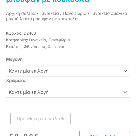
Αρχική σελίδα
/
Γυναικεία
/
Πανοφώρια
/ Γυναικείο αμάνικο
μακρύ λεπτό μπουφάν με κουκούλα
Κωδικός:
D2463
Κατηγορίες:
Γυναικεία
,
Πανοφώρια
Ετικέτες:
Φθινόπωρο
,
Χειμώνας
Γυναικείο
Μεγέθη
αμάνικο
μακρύ
λεπτό
Χρώματα
μπουφάν
με
κουκούλα
ποσότητα
Προσθήκη στο καλάθι