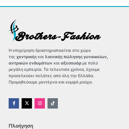
Η επιχείρηση δραστηριοποιείται στο χώρο
της
χοντρικής
και
λιανικής πώλησης γυναικείων,
αντρικών ενδυμάτων
και
αξεσουάρ
με πολύ
μεγάλη εμπειρία. Τα τελευταία χρόνια, έχουμε
προσελκύσει πελάτες από όλη την Ελλάδα.
Προμηθεύουμε μοντέρνα και κομψά ρούχα.
F
X
I
T
a
-
n
i
c
t
s
k
e
w
t
t
b
i
a
o
o
t
g
k
Πλοήγηση
o
t
r