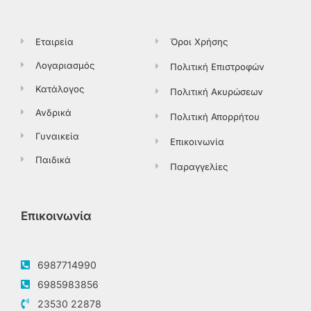
k
e
a
-
r
m
f
Εταιρεία
Όροι Χρήσης
Λογαριασμός
Πολιτική Επιστροφών
Κατάλογος
Πολιτική Ακυρώσεων
Ανδρικά
Πολιτική Απορρήτου
Γυναικεία
Επικοινωνία
Παιδικά
Παραγγελίες
Επικοινωνία
6987714990
6985983856
23530 22878