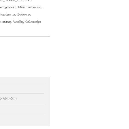
12_forema_straples-1
ατηγορίες:
Mini
,
Γυναικεία
,
ορέματα, Φούστες
τικέτες:
Άνοιξη
,
Καλοκαίρι
S-M-L-XL)