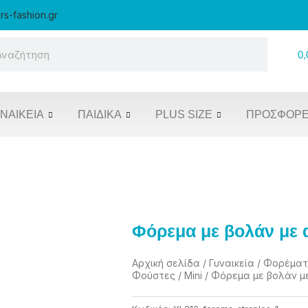
rs-fashion.gr
rch
0,
ΝΑΙΚΕΊΑ
ΠΑΙΔΙΚΆ
PLUS SIZE
ΠΡΟΣΦΟΡ
Φόρεμα με βολάν με 
Αρχική σελίδα
/
Γυναικεία
/
Φορέματ
Φούστες
/
Mini
/ Φόρεμα με βολάν μ