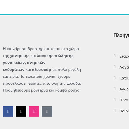
Πλοήγ
Η επιχείρηση δραστηριοποιείται στο χώρο
της
χοντρικής
και
λιανικής πώλησης
Εταιρ
γυναικείων, αντρικών
Λογα
ενδυμάτων
και
αξεσουάρ
με πολύ μεγάλη
εμπειρία. Τα τελευταία χρόνια, έχουμε
Κατά
προσελκύσει πελάτες από όλη την Ελλάδα.
Ανδρ
Προμηθεύουμε μοντέρνα και κομψά ρούχα.
Γυνα
F
X
I
T
Παιδ
a
-
n
i
c
t
s
k
e
w
t
t
b
i
a
o