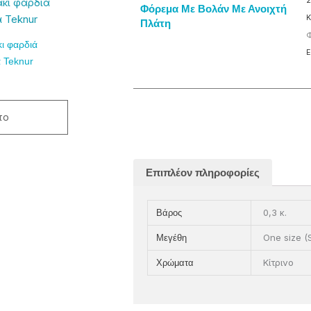
2
Φόρεμα Με Βολάν Με Ανοιχτή
Κ
Πλάτη
Φ
ι φαρδιά
Ε
α Teknur
λές
αγές.
το
ς
ν
ύν
Επιπλέον πληροφορίες
0,3 κ.
Βάρος
τος
One size (
Μεγέθη
Κίτρινο
Χρώματα