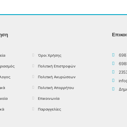
ηση
Επικο
698
εία
Όροι Χρήσης
698
ριασμός
Πολιτική Επιστροφών
235
λογος
Πολιτική Ακυρώσεων
info
ικά
Πολιτική Απορρήτου
Δημο
ικεία
Επικοινωνία
ικά
Παραγγελίες