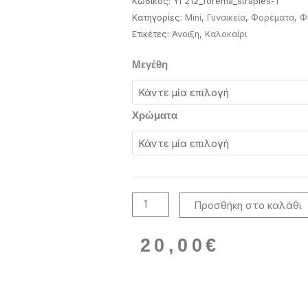
Κωδικός:
YI 212_forema_straples-1
Κατηγορίες:
Mini
,
Γυναικεία
,
Φορέματα, Φ
Ετικέτες:
Άνοιξη
,
Καλοκαίρι
Φόρεμα
Μεγέθη
με
βολάν
με
Χρώματα
ανοιχτή
πλάτη
ποσότητα
Προσθήκη στο καλάθι
20,00
€